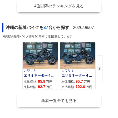
4位以降のランキングを見る
沖縄の新着バイクを
37
台から探す
- 2026/08/07 -
沖縄県の新着バイク情報を1時間に1回更新しています
カワサキ
カワサキ
カワサキ
エリミネーター４００
エリミネーター４００ＳＥ
85.8
95.7
11
本体価格:
万円
本体価格:
万円
本体価格:
92.7
102.6
12
支払総額:
万円
支払総額:
万円
支払総額:
新着一覧全てを見る