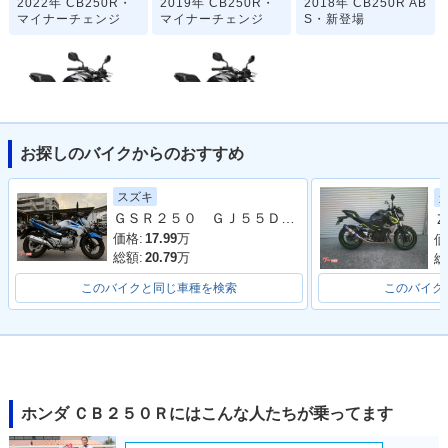
2022年 CB250R・
2019年 CB250R・
2018年 CB250R AB
マイナーチェンジ
マイナーチェンジ
S・新登場
お探しのバイクからのおすすめ
2018年 CB250R・
CB250R
新登場
スズキ
ＧＳＲ２５０ ＧＪ５５Ｄ型 ノーマル 自賠責保険
Ｚ
価格:
17.99
万
価
総額:
20.79
万
総
このバイクと同じ車種を検索
このバイク
ホンダ ＣＢ２５０Ｒにはこんな人たちが乗ってます