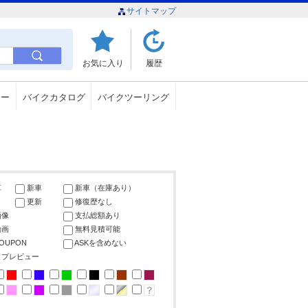
サイトマップ
お気に入り
履歴
ュー
バイクカタログ
バイクツーリング
車
新車
新車（在庫あり）
更新
修復歴なし
画像
支払総額あり
動画
無料見積可能
COUPON
ASKを含めない
ップレビュー