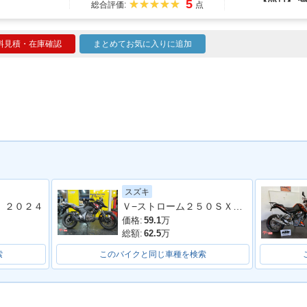
5
総合評価:
点
料見積・在庫確認
まとめてお気に入りに追加
スズキ
 ２０２４
Ｖ−ストローム２５０ＳＸ ローシートモデル
価格:
59.1
万
総額:
62.5
万
索
このバイクと同じ車種を検索