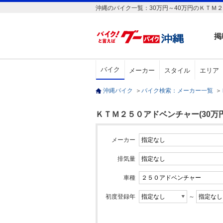
沖縄のバイク一覧：30万円～40万円のＫＴＭ２
掲
バイク
メーカー
スタイル
エリア
沖縄バイク
＞
バイク検索：メーカー一覧
＞
ＫＴＭ２５０アドベンチャー(30万円
メーカー
排気量
車種
初度登録年
～