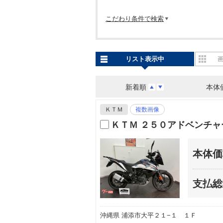
こだわり条件で検索
リスト表示中
新着順
本体
ＫＴＭ
複数画像
ＫＴＭ ２５０アドベンチ
本体価
支払総
沖縄県 浦添市大平２１−１ １Ｆ