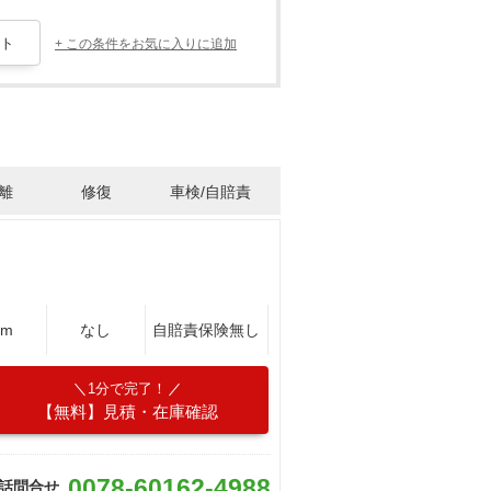
+ この条件をお気に入りに追加
離
修復
車検/自賠責
Km
なし
自賠責保険無し
1分で完了！
【無料】見積・在庫確認
0078-60162-4988
話問合せ