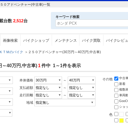
５０アドベンチャー(中古車)一覧
キーワード検索
載台数
2,512
台
画像検索
バイクショップ
メンテナンス
バイク買取
バイクレビ
ＫＴＭのバイク
＞
２５０アドベンチャー(30万円～40万円,中古車)
～40万円,中古車)
1
件中 1～1件を表示
中古
その他
本体価格
～
新着
支払総額
～
複数
走行距離
～
車両
Goo
地域
ショ
色