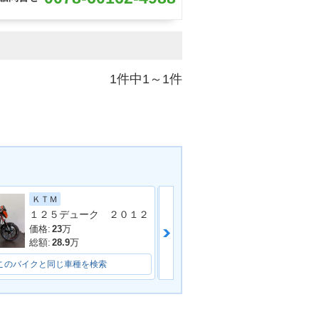
1件中1～1件
ＫＴＭ
スズキ
１２５デューク ２０１２
価格:
23
万
価格:
45
万
総額:
28.9
万
総額:
47.8
万
このバイクと同じ車種を検索
このバイクと同じ車種を検索