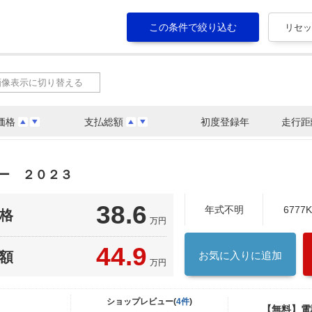
画像表示に切り替える
価格
支払総額
初度登録年
走行距
ャー ２０２３
38.6
年式不明
6777
格
万円
44.9
額
お気に入りに追加
万円
ショップレビュー(
4件
)
【無料】電