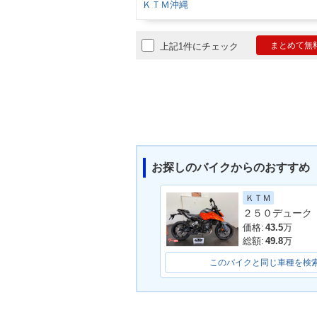
ＫＴＭ沖縄
まとめて無
上記1件にチェック
お探しのバイクからのおすすめ
ＫＴＭ
２５０デューク
価格:
43.5
万
総額:
49.8
万
このバイクと同じ車種を検