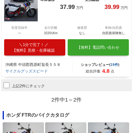
37.99
39.99
万円
万円
初度登録年
走行距離
修復歴
車検/自賠責
―
32201Km
なし
自賠責保険無し
1分で完了！
【無料】電話問い合わせ
【無料】見積・在庫確認
沖縄県 中頭郡西原町翁長５５８
ショップレビュー(
19件
)
4.8
サイクルグッズスピード
総合評価:
点
上記2件にチェック
2件中1～2件
ホンダ FTRのバイクカタログ