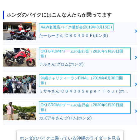
2005年 FTR ソリッ
2004年 FTR モノト
2004年 FTR トリコ
ドカラー・カラーチ
ーンカラー・カラー
ロールカラー・カラ
ェンジ
チェンジ
ーチェンジ
ホンダのバイクにはこんな人たちが乗ってます
A&W名護店バイク撮影会(2019年3月16日)
たーもーさん:ＣＢＸ４００Ｆ(ホンダ)
OKI GROMerチームの走行会（2020年9月20日開
催）
2003年 FTR モノト
2003年 FTR トリコ
2002年 FTR223D・
テルさん:グロム(ホンダ)
ーンカラー・マイナ
ロールカラー・マイ
特別・限定仕様
ーチェンジ
ナーチェンジ
沖縄チャリティーランFINAL（2019年6月30日開
催）
ミサキさん:ＣＢ４００Ｓｕｐｅｒ Ｆｏｕｒ(ホンダ)
OKI GROMerチームの走行会（2020年9月20日開
催）
2002年 FTR・マイ
2001年 FTR・カラ
2000年 FTR・新登
カズアキさん:グロム(ホンダ)
ナーチェンジ
ーチェンジ
場
ホンダのバイクに乗っている沖縄のライダーを見る