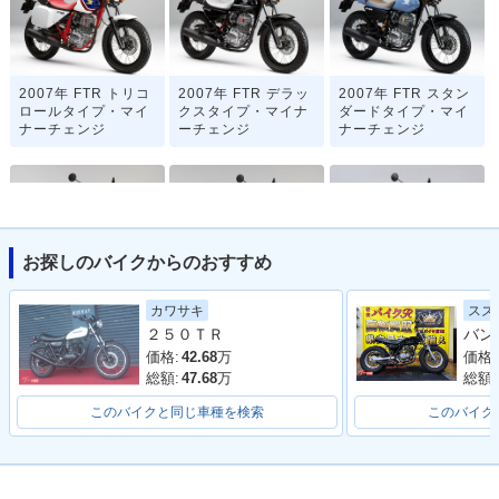
2007年 FTR トリコ
2007年 FTR デラッ
2007年 FTR スタン
ロールタイプ・マイ
クスタイプ・マイナ
ダードタイプ・マイ
ナーチェンジ
ーチェンジ
ナーチェンジ
お探しのバイクからのおすすめ
2006年 FTR トリコ
2006年 FTR スタン
2005年 FTR トリコ
スズ
カワサキ
ロールカラー・カラ
ダードカラー・カラ
ロールカラー・カラ
２５０ＴＲ
ーチェンジ
ーチェンジ
ーチェンジ
価格:
価格:
42.68
万
総額:
総額:
47.68
万
このバイクと同じ車種を検索
このバイク