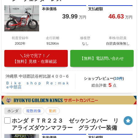
本体価格
支払総額
39.99
46.63
万円
万円
初度登録年
走行距離
修復歴
車検/自賠責
2002年
9126Km
なし
自賠責保険無し
1分で完了！
【無料】電話問い合わせ
【無料】見積・在庫確認
沖縄県 中頭郡読谷村比謝４００−６
ショップレビュー(
10件
)
Ｂｉｋｅ ｓｈｏｐ Ｒｅ：ｍａｋ
5
総合評価:
点
ｅ中部店
ホンダ
複数画像
動画
ホンダ ＦＴＲ２２３ ゼッケンカバー リ
アライズダウンマフラー グラブバー装備
本体価格
支払総額