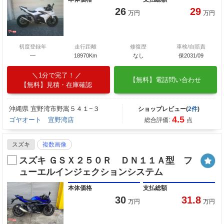
26
29
万円
万円
初度登録年
走行距離
修復歴
車検/自賠責
―
18970Km
なし
保2031/09
1分で完了！
【無料】電話問い合わせ
【無料】見積・在庫確認
沖縄県 宜野湾市野嵩５４１−３
ショップレビュー(
2件
)
4.5
ゴヤオート 宜野湾店
総合評価:
点
スズキ
複数画像
スズキ ＧＳＸ２５０Ｒ ＤＮ１１Ａ型 フ
ューエルインジェクションシステム
本体価格
支払総額
30
31.8
万円
万円