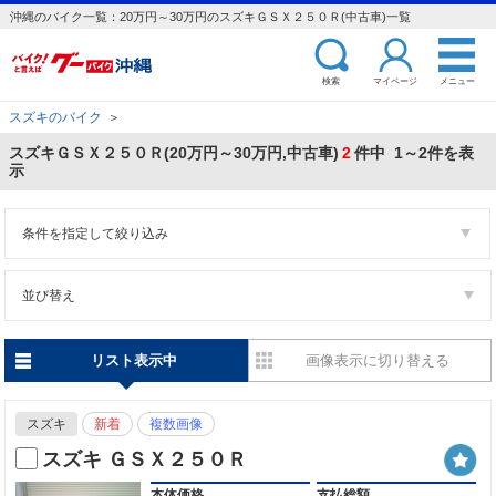
沖縄のバイク一覧：20万円～30万円のスズキＧＳＸ２５０Ｒ(中古車)一覧
検索
マイページ
メニュー
スズキのバイク
＞
スズキＧＳＸ２５０Ｒ(20万円～30万円,中古車)
2
件中 1～2件を表
示
条件を指定して絞り込み
並び替え
リスト表示中
画像表示に切り替える
スズキ
新着
複数画像
スズキ ＧＳＸ２５０Ｒ
本体価格
支払総額