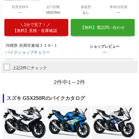
初度登録年
走行距離
修復歴
車検/自賠責
―
19227Km
なし
―
1分で完了！
【無料】電話問い合わせ
【無料】見積・在庫確認
沖縄県 糸満市兼城３３９−１
ショップレビュー
バイクショップチェリー
―
上記2件にチェック
2件中1～2件
スズキ GSX250Rのバイクカタログ