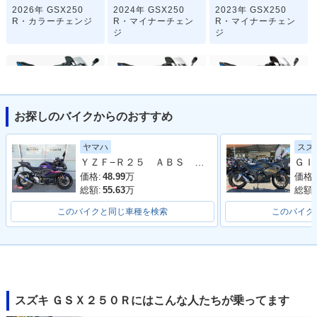
2026年 GSX250
2024年 GSX250
2023年 GSX250
R・カラーチェンジ
R・マイナーチェン
R・マイナーチェン
ジ
ジ
お探しのバイクからのおすすめ
2021年 GSX250R A
2020年 GSX250
2019年 GSX250
ヤマハ
スズ
BS・追加
R・カラーチェンジ
R・カラーチェンジ
ＹＺＦ−Ｒ２５ ＡＢＳ ２０２３年モデル ＲＧ７４Ｊ ＷＲ’Ｓマフラー
価格:
48.99
万
価格:
総額:
55.63
万
総額:
このバイクと同じ車種を検索
このバイク
2017年 GSX250
GSX250R
R・新登場
スズキ ＧＳＸ２５０Ｒにはこんな人たちが乗ってます