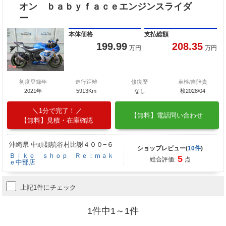
オン ｂａｂｙｆａｃｅエンジンスライダ
ー
本体価格
支払総額
199.99
208.35
万円
万円
初度登録年
走行距離
修復歴
車検/自賠責
2021年
5913Km
なし
検2028/04
1分で完了！
【無料】電話問い合わせ
【無料】見積・在庫確認
沖縄県 中頭郡読谷村比謝４００−６
ショップレビュー(
10件
)
Ｂｉｋｅ ｓｈｏｐ Ｒｅ：ｍａｋ
5
総合評価:
点
ｅ中部店
上記1件にチェック
1件中1～1件