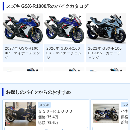
スズキ GSX-R1000/Rのバイクカタログ
2027年 GSX-R100
2026年 GSX-R100
2022年 GSX-R100
0R・マイナーチェン
0R・マイナーチェン
0R ABS・カラーチ
ジ
ジ
ェンジ
お探しのバイクからのおすすめ
2021年 GSX-R100
2020年 GSX-R100
2019年 GSX-R100
スズ
スズキ
0R ABS・カラーチ
0R ABS・特別・限
0R ABS・マイナー
ＧＳＸ−Ｒ１０００
ェンジ
定仕様
チェンジ
価格:
価格:
75.4
万
総額:
総額:
79.6
万