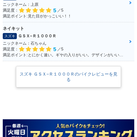
0R ABS・追加
0 ABS・フルモデル
0 ABS
ニックネーム：上原
チェンジ
5
満足度：
／5
満足ポイント:見た目がかっこいい！！
ネイキット
ＧＳＸ−Ｒ１０００Ｒ
スズキ
ニックネーム：石ちゃん
5
満足度：
／5
2016年 GSX-R100
2015年 GSX-R100
2015年 GSX-R100
満足ポイント:とにかく速い。ギヤの入りがいい。デザインがいい！！
0
0 ABS・追加
0
スズキ ＧＳＸ−Ｒ１０００Ｒのバイクレビューを見
る
2014年 GSX-R100
2013年 GSX-R100
2012年 GSX-R100
0
0
0・マイナーチェン
ジ