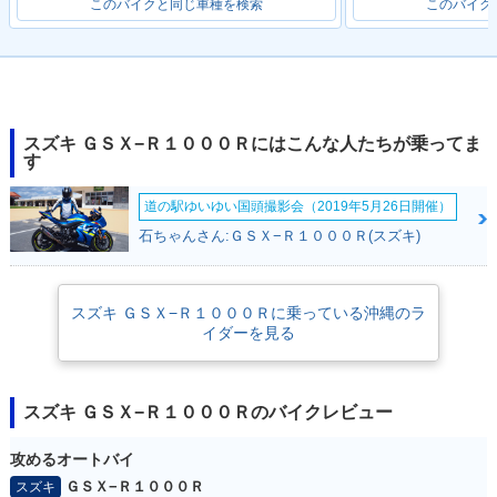
このバイクと同じ車種を検索
このバイク
2019年 GSX-R100
2019年 GSX-R100
2018年 GSX-R100
0R・マイナーチェン
0・マイナーチェン
0R ABS・カラーチ
ジ
ジ
ェンジ
スズキ ＧＳＸ−Ｒ１０００Ｒにはこんな人たちが乗ってま
す
道の駅ゆいゆい国頭撮影会（2019年5月26日開催）
石ちゃんさん:ＧＳＸ−Ｒ１０００Ｒ(スズキ)
2018年 GSX-R100
2018年 GSX-R100
2017年 GSX-R100
スズキ ＧＳＸ−Ｒ１０００Ｒに乗っている沖縄のラ
0R
0
0R ABS・新登場
イダーを見る
スズキ ＧＳＸ−Ｒ１０００Ｒのバイクレビュー
攻めるオートバイ
ＧＳＸ−Ｒ１０００Ｒ
スズキ
2017年 GSX-R100
2017年 GSX-R100
2016年 GSX-R100