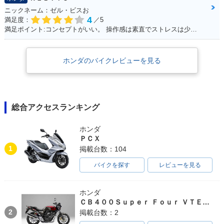
ニックネーム：ゼル・ビスお
4
満足度：
／5
満足ポイント:コンセプトがいい。 操作感は素直でストレスは少ない。 走行に安定感があり、姿勢もいいので疲れにくい。 全体的にバランスが良く、尖っていないので落ち着いてバイクに乗る人は長く乗れると思う。
ホンダのバイクレビューを見る
総合アクセスランキング
ホンダ
ＰＣＸ
1
掲載台数：104
バイクを探す
レビューを見る
ホンダ
ＣＢ４００Ｓｕｐｅｒ Ｆｏｕｒ ＶＴＥＣ ＳＰＥＣ３
2
掲載台数：2