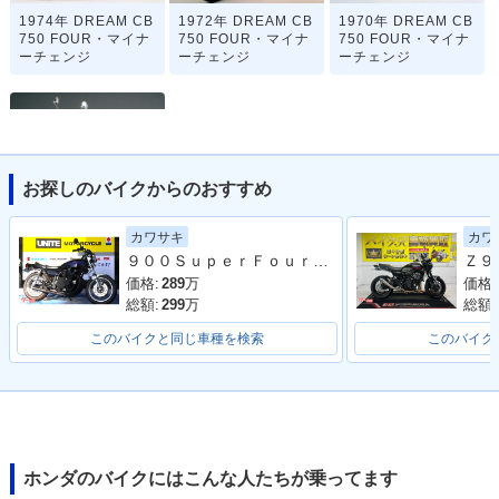
1974年 DREAM CB
1972年 DREAM CB
1970年 DREAM CB
750 FOUR・マイナ
750 FOUR・マイナ
750 FOUR・マイナ
ーチェンジ
ーチェンジ
ーチェンジ
お探しのバイクからのおすすめ
1969年 DREAM CB
カワサキ
カワ
750 FOUR・新登場
９００ＳｕｐｅｒＦｏｕｒ（Ｚ−Ｉ） オリジナルカラー ショート管 ＣＲキャブ
価格:
289
万
価格:
総額:
299
万
総額:
このバイクと同じ車種を検索
このバイク
ホンダのバイクにはこんな人たちが乗ってます