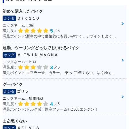
初めて購入したバイク
Ｄｉｏ１１０
ホンダ
ニックネーム：dai
5
満足度：
／5
満足ポイント:新車の中で価格的にも買いやすく、デザインもよくて購入しました。
通勤、ツーリングどっちでもいけるバイク
Ｖ−ＴＷＩＮ ＭＡＧＮＡ
ホンダ
ニックネーム：ヒロ
3
満足度：
／5
満足ポイント:マフラー音、カラー。 乗って1年くらい。ゆくゆくはハーレーに！通勤で使ってる。 ショック、ハンドル周りをカスタムしていきたい。
グーバイク
ゴリラ
ホンダ
ニックネーム：猿軍No3
4
満足度：
／5
満足ポイント:トルク感！国産フレームとZ50Jエンジン！
まあ悪くない
ＸＥＬＶＩＳ
ホンダ