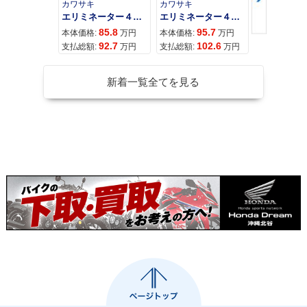
カワサキ
カワサキ
カワサキ
エリミネーター４００
エリミネーター４００ＳＥ
85.8
95.7
11
本体価格:
万円
本体価格:
万円
本体価格:
92.7
102.6
12
支払総額:
万円
支払総額:
万円
支払総額:
新着一覧全てを見る