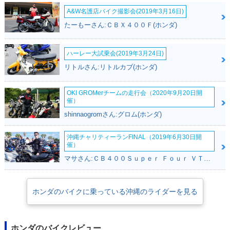
A&W名護店バイク撮影会(2019年3月16日)
たーもーさん:ＣＢＸ４００Ｆ(ホンダ)
ハーレー大試乗会(2019年3月24日)
リトルさん:リトルカブ(ホンダ)
OKI GROMerチームの走行会（2020年9月20日開
催）
shinnaogromさん:グロム(ホンダ)
沖縄チャリティーランFINAL（2019年6月30日開
催）
マサさん:ＣＢ４００Ｓｕｐｅｒ Ｆｏｕｒ ＶＴＥＣ ＳＰＥＣ２(ホンダ)
ホンダのバイクに乗っている沖縄のライダーを見る
ホンダのバイクレビュー