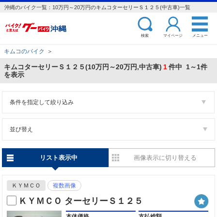
沖縄のバイク一覧：10万円～20万円のキムコターセリーＳ１２５(中古車)一覧
検索
マイページ
メニュー
キムコのバイク
＞
キムコターセリーＳ１２５(10万円～20万円,中古車)
1
件中 1～1件
を表示
条件を指定して絞り込み
並び替え
リスト表示中
画像表示に切り替える
ＫＹＭＣＯ
複数画像
ＫＹＭＣＯ ターセリーＳ１２５
本体価格
支払総額