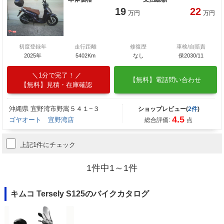
19
22
万円
万円
初度登録年
走行距離
修復歴
車検/自賠責
2025年
5402Km
なし
保2030/11
1分で完了！
【無料】電話問い合わせ
【無料】見積・在庫確認
沖縄県 宜野湾市野嵩５４１−３
ショップレビュー(
2件
)
4.5
ゴヤオート 宜野湾店
総合評価:
点
上記1件にチェック
1件中1～1件
キムコ Tersely S125のバイクカタログ