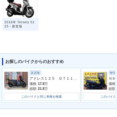
2018年 Tersely S1
25・新登場
お探しのバイクからのおすすめ
スズキ
ヤマ
アドレス１２５ ＤＴ１１Ａ型 ２０２０年モデル ＬＥＤヘッドライト リアキャリア マルチマウントバー
価格:
17.8
万
価格:
総額:
21.8
万
総額:
このバイクと同じ車種を検索
このバイク