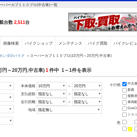
ーパーカブ１１０プロ(中古車)一覧
載台数
2,511
台
画像検索
バイクショップ
メンテナンス
バイク買取
バイクレビ
ホンダのバイク
＞
スーパーカブ１１０プロ(10万円～20万円,中古車)
円～20万円,中古車)
1
件中 1～1件を表示
中古
その他
本体価格
～
新着
支払総額
～
複数
走行距離
～
車両
Goo
地域
ショ
色