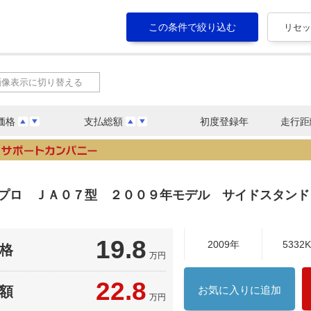
画像表示に切り替える
価格
支払総額
初度登録年
走行距
０プロ ＪＡ０７型 ２００９年モデル サイドスタン
19.8
2009年
5332
格
万円
22.8
額
お気に入りに追加
万円