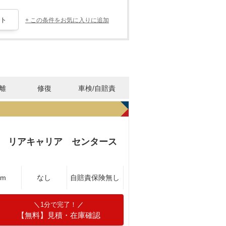
+ この条件をお気に入りに追加
離
修復
車検/自賠責
ド リアキャリア センタース
Km
なし
自賠責保険無し
1分で完了！
【無料】見積・在庫確認