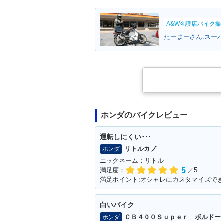
A&W名護店バイク撮影
たーまーさん:スー
ホンダのバイクレビュー
運転しにくい･･･
リトルカブ
ホンダ
ニックネーム：リトル
5
満足度：
／5
満足ポイント:オシャレにカスタマイズで
白いバイク
ＣＢ４００Ｓｕｐｅｒ ボルドー
ホンダ