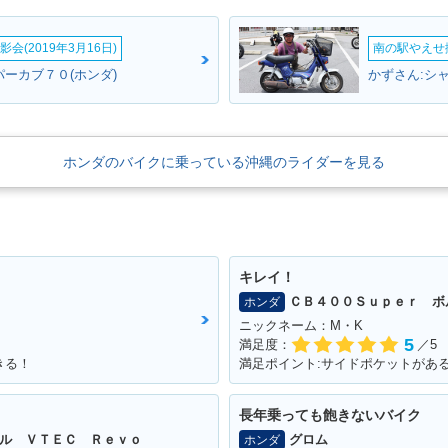
会(2019年3月16日)
南の駅やえせ撮
パーカブ７０(ホンダ)
かずさん:シャ
ホンダのバイクに乗っている沖縄のライダーを見る
キレイ！
ＣＢ４００Ｓｕｐｅｒ ボ
ホンダ
ニックネーム：M・K
5
満足度：
／5
きる！
満足ポイント:サイドポケットがあ
長年乗っても飽きないバイク
ル ＶＴＥＣ Ｒｅｖｏ
グロム
ホンダ