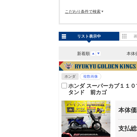
こだわり条件で検索
リスト表示中
新着順
本体
ホンダ
複数画像
ホンダ スーパーカブ１１
タンド 前カゴ
本体価
支払総