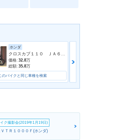
ホンダ
ホンダ
クロスカブ１１０ ＪＡ６０型 ２０２２年モデル ＡＢＳ ＳＰ忠男マフラー センターキャリア リアボックス その他カスタム多数車両
価格:
32.8
万
価格:
49.5
万
総額:
35.8
万
総額:
51.8
万
このバイクと同じ車種を検索
このバイクと同じ車種を検索
イク撮影会(2019年1月19日)
:ＶＴＲ１０００Ｆ(ホンダ)