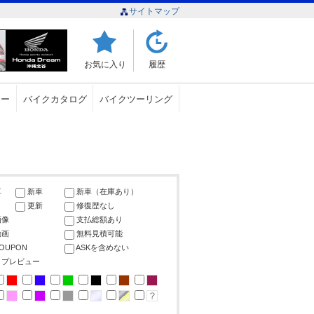
サイトマップ
お気に入り
履歴
ュー
バイクカタログ
バイクツーリング
車
新車
新車（在庫あり）
更新
修復歴なし
画像
支払総額あり
動画
無料見積可能
COUPON
ASKを含めない
ップレビュー