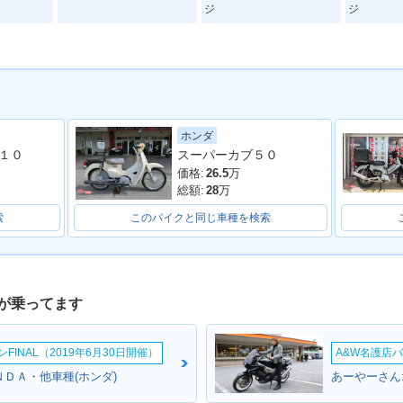
ジ
ジ
ホンダ
１０
スーパーカブ５０
価格:
26.5
万
総額:
28
万
索
このバイクと同じ車種を検索
が乗ってます
INAL（2019年6月30日開催）
A&W名護店バ
ＮＤＡ・他車種(ホンダ)
あーやーさん