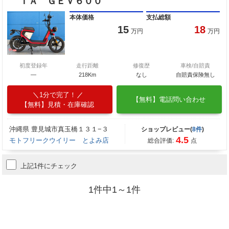
ＩＡ ＧＥＶ６００
本体価格
支払総額
15
18
万円
万円
初度登録年
走行距離
修復歴
車検/自賠責
―
218Km
なし
自賠責保険無し
1分で完了！
【無料】電話問い合わせ
【無料】見積・在庫確認
沖縄県 豊見城市真玉橋１３１−３
ショップレビュー(
8件
)
4.5
モトフリークウイリー とよみ店
総合評価:
点
上記1件にチェック
1件中1～1件