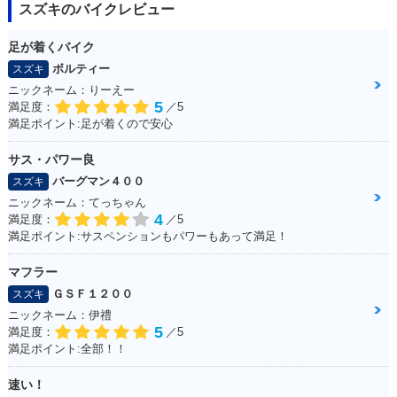
スズキのバイクレビュー
足が着くバイク
ボルティー
スズキ
ニックネーム：りーえー
5
満足度：
／5
満足ポイント:足が着くので安心
サス・パワー良
バーグマン４００
スズキ
ニックネーム：てっちゃん
4
満足度：
／5
満足ポイント:サスペンションもパワーもあって満足！
マフラー
ＧＳＦ１２００
スズキ
ニックネーム：伊禮
5
満足度：
／5
満足ポイント:全部！！
速い！