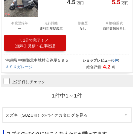
4.5
5.5
万円
万円
初度登録年
走行距離
修復歴
車検/自賠責
―
走行距離疑義車
なし
自賠責保険無し
1分で完了！
【無料】見積・在庫確認
沖縄県 中頭郡北中城村安谷屋５９５
ショップレビュー(
6件
)
4.2
ＡＳＫガレージ
総合評価:
点
上記1件にチェック
1件中1～1件
スズキ（SUZUKI）のバイクカタログを見る
スズキのバイクにはこんな人たちが乗ってます