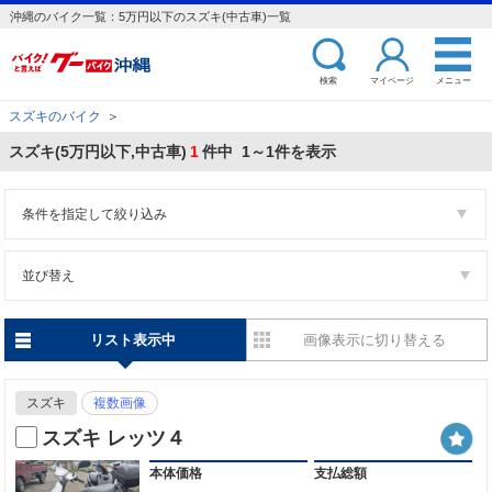
沖縄のバイク一覧：5万円以下のスズキ(中古車)一覧
検索
マイページ
メニュー
スズキのバイク
＞
スズキ(5万円以下,中古車)
1
件中 1～1件を表示
条件を指定して絞り込み
並び替え
リスト表示中
画像表示に切り替える
スズキ
複数画像
スズキ レッツ４
本体価格
支払総額