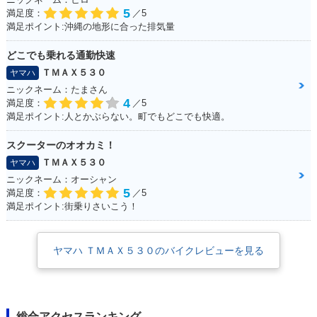
5
満足度：
／5
2013年 TMAX530 A
2013年 TMAX530・
満足ポイント:沖縄の地形に合った排気量
BS・新登場
新登場
どこでも乗れる通勤快速
ＴＭＡＸ５３０
ヤマハ
ニックネーム：たまさん
4
満足度：
／5
満足ポイント:人とかぶらない。町でもどこでも快適。
スクーターのオオカミ！
ＴＭＡＸ５３０
ヤマハ
ニックネーム：オーシャン
5
満足度：
／5
満足ポイント:街乗りさいこう！
ヤマハ ＴＭＡＸ５３０のバイクレビューを見る
総合アクセスランキング