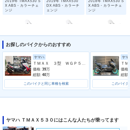
2019年 TMAX530 S
2019年 TMAX530
2018年 TMAX530 S
X ABS・カラーチェ
DX ABS・カラーチ
X ABS・カラーチェ
ンジ
ェンジ
ンジ
お探しのバイクからのおすすめ
2018年 TMAX530
2017年 TMAX530 S
2017年 TMAX530
ヤマハ
ヤマ
DX ABS・カラーチ
X ABS・フルモデル
DX ABS・フルモデ
ＴＭＡＸ ３型 ＷＧＰ５０ｔｈ Ａｎｎｉｖｅｒｓａｒｙ Ｅｄｉｔｉｏｎ リアＢＯＸ＆バックレスト ＥＴＣ
ェンジ
チェンジ
ルチェンジ
価格:
39
万
価格:
総額:
40
万
総額:
このバイクと同じ車種を検索
このバイク
2016年 TMAX530 A
2016年 TMAX530 A
2015年 TMAX530 A
BS IRON MAX・カ
BS・カラーチェンジ
BS IRON MAX・追
ラーチェンジ
加
ヤマハ ＴＭＡＸ５３０にはこんな人たちが乗ってます