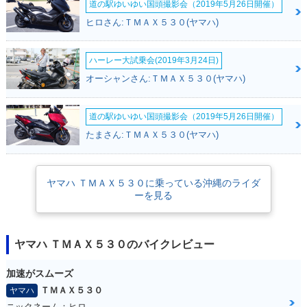
道の駅ゆいゆい国頭撮影会（2019年5月26日開催）
ヒロさん:ＴＭＡＸ５３０(ヤマハ)
ハーレー大試乗会(2019年3月24日)
2015年 TMAX530 A
2014年 TMAX530 A
2014年 TMAX530 A
オーシャンさん:ＴＭＡＸ５３０(ヤマハ)
BS・マイナーチェン
BS BRONZE MA
BS BLACK MAX
ジ
X・追加
道の駅ゆいゆい国頭撮影会（2019年5月26日開催）
たまさん:ＴＭＡＸ５３０(ヤマハ)
ヤマハ ＴＭＡＸ５３０に乗っている沖縄のライダ
ーを見る
2014年 TMAX530 A
2014年 TMAX530
2013年 TMAX530 A
BS
BS BLACK MAX・
追加
ヤマハ ＴＭＡＸ５３０のバイクレビュー
加速がスムーズ
ＴＭＡＸ５３０
ヤマハ
ニックネーム：ヒロ