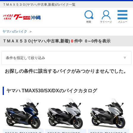
ＴＭＡＸ５３０(ヤマハ,中古車,新着)のバイク一覧
検索
マイページ
メニュー
ヤマハのバイク
＞
ＴＭＡＸ５３０(ヤマハ,中古車,新着)
0
件中 0～0件を表示
条件を指定して絞り込み
お探しの条件に該当するバイクがみつかりませんでした。
ヤマハ TMAX530/SX/DXのバイクカタログ