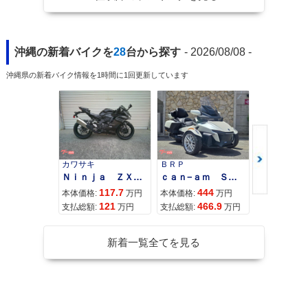
沖縄の新着バイクを
28
台から探す
- 2026/08/08 -
沖縄県の新着バイク情報を1時間に1回更新しています
カワサキ
ＢＲＰ
スズキ
Ｎｉｎｊａ ＺＸ−４Ｒ ＳＥ
ｃａｎ−ａｍ ＳＰＹＤＥＲ ＲＴ ＬＩＭＩＴＥＤ
117.7
444
68
本体価格:
万円
本体価格:
万円
本体価格:
121
466.9
72
支払総額:
万円
支払総額:
万円
支払総額:
新着一覧全てを見る