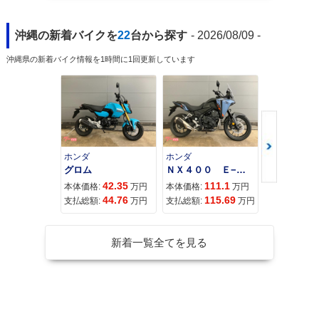
沖縄の新着バイクを
22
台から探す
- 2026/08/09 -
沖縄県の新着バイク情報を1時間に1回更新しています
ホンダ
ホンダ
カワサキ
グロム
ＮＸ４００ Ｅ−Ｃｌｕｔｃｈ
42.35
111.1
11
本体価格:
万円
本体価格:
万円
本体価格:
44.76
115.69
12
支払総額:
万円
支払総額:
万円
支払総額:
新着一覧全てを見る