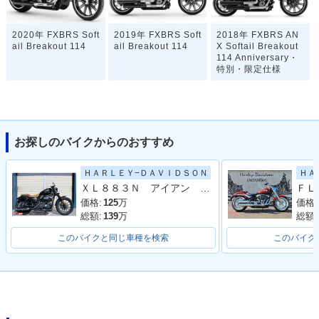
2020年 FXBRS Soft
2019年 FXBRS Soft
2018年 FXBRS AN
ail Breakout 114
ail Breakout 114
X Softail Breakout
114 Anniversary・
特別・限定仕様
お探しのバイクからのおすすめ
ＨＡＲＬＥＹ−ＤＡＶＩＤＳＯＮ
ＨＡ
2018年 FXBRS Soft
ＸＬ８８３Ｎ アイアン ２０１４Ｙ
ail Breakout 114・
新登場
価格:
125
万
価格:
総額:
139
万
総額:
このバイクと同じ車種を検索
このバイク