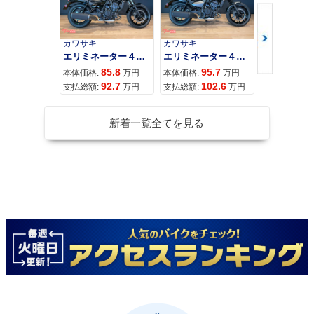
カワサキ
カワサキ
カワサキ
エリミネーター４００
エリミネーター４００ＳＥ
85.8
95.7
11
本体価格:
万円
本体価格:
万円
本体価格:
92.7
102.6
12
支払総額:
万円
支払総額:
万円
支払総額:
新着一覧全てを見る