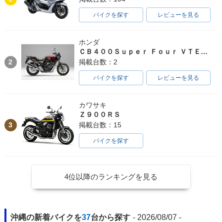
バイクを探す
レビューを見る
2010年 CB1300 SU
2010年 CB1300 SU
2009年 CB1300 SU
PER FOUR ABS・
PER FOUR・カラー
PER FOUR ABS・
ホンダ
カラーチェンジ
チェンジ
マイナーチェンジ
ＣＢ４００Ｓｕｐｅｒ Ｆｏｕｒ ＶＴＥＣ ＳＰＥＣ３
2
掲載台数：2
バイクを探す
レビューを見る
カワサキ
Ｚ９００ＲＳ
2009年 CB1300 SU
2008年 CB1300 SU
2008年 CB1300 SU
3
掲載台数：15
PER FOUR・マイナ
PER FOUR ABS・
PER FOUR・カラー
ーチェンジ
カラーチェンジ
チェンジ
バイクを探す
4位以降のランキングを見る
2008年 CB1300 SU
2008年 CB1300 SU
2008年 CB1300 SU
沖縄の新着バイクを
37
台から探す
- 2026/08/07 -
PER FOUR ABS Sp
PER FOUR ABS・
PER FOUR・マイナ