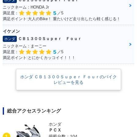
ホンダ
ニックネーム：HONDA Jr
5
満足度：
／5
満足ポイント:大人のBike！ 重たいけど走り出したら軽く感じる！
イケメン
2015年 CB1300 SU
2014年 CB1300 SU
2014年 CB1300 SU
PER FOUR E Pack
PER FOUR E Pack
PER FOUR・マイナ
ＣＢ１３００Ｓｕｐｅｒ Ｆｏｕｒ
ホンダ
age Special Editio
age・新登場
ーチェンジ
ニックネーム：まーこー
n・特別・限定仕様
5
満足度：
／5
満足ポイント:とにかくカッコイイ！！！
ホンダ ＣＢ１３００Ｓｕｐｅｒ Ｆｏｕｒのバイク
レビューを見る
2012年 CB1300 SU
2012年 CB1300 SU
2012年 CB1300 SU
PER FOUR ABS Sp
PER FOUR ABS・
PER FOUR・カラー
ecial Edition・特
カラーチェンジ
チェンジ
別・限定仕様
総合アクセスランキング
ホンダ
ＰＣＸ
1
掲載台数：104