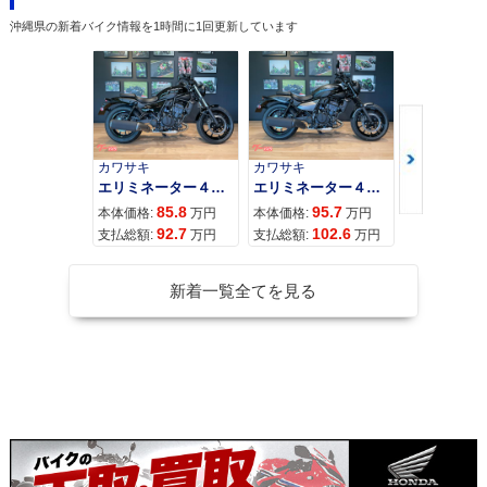
ecial Edition・特
マイナーチェンジ
ーチェンジ
沖縄県の新着バイク情報を1時間に1回更新しています
別・限定仕様
カワサキ
カワサキ
カワサキ
エリミネーター４００
エリミネーター４００ＳＥ
2007年 CB1300 SU
2007年 CB1300 SU
2006年 CB1300 SU
85.8
95.7
11
PER FOUR ABS・
PER FOUR・マイナ
PER FOUR ABS・
本体価格:
万円
本体価格:
万円
本体価格:
マイナーチェンジ
ーチェンジ
カラーチェンジ
92.7
102.6
12
支払総額:
万円
支払総額:
万円
支払総額:
新着一覧全てを見る
2006年 CB1300 SU
2005年 CB1300 SU
2005年 CB1300 SU
PER FOUR・カラー
PER FOUR ABS・
PER FOUR・マイナ
チェンジ
新登場
ーチェンジ