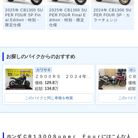
2025年 CB1300 SU
2025年 CB1300 SU
2024年 CB1300 SU
PER FOUR SP Fin
PER FOUR Final E
PER FOUR SP・カ
al Edition・特別・
dition・特別・限定
ラーチェンジ
限定仕様
仕様
お探しのバイクからのおすすめ
カワサキ
ホン
2023年 CB1300 SU
2023年 CB1300 SU
2023年 CB1300 SU
Ｚ９００ＲＳ ２０２４年モデル 社外フルエキマフラー フェンダーレス ラジエーターカバー タンデムバー シート カスタム多数
PER FOUR・カラー
PER FOUR SP 30t
PER FOUR SP・カ
チェンジ
h Anniversary・特
ラーチェンジ
価格:
129.8
万
価格:
別・限定仕様
総額:
134.8
万
総額:
このバイクと同じ車種を検索
このバイク
2021年 CB1300 SU
2021年 CB1300 SU
2020年 CB1300 SU
ホンダ ＣＢ１３００Ｓｕｐｅｒ Ｆｏｕｒにはこんな人