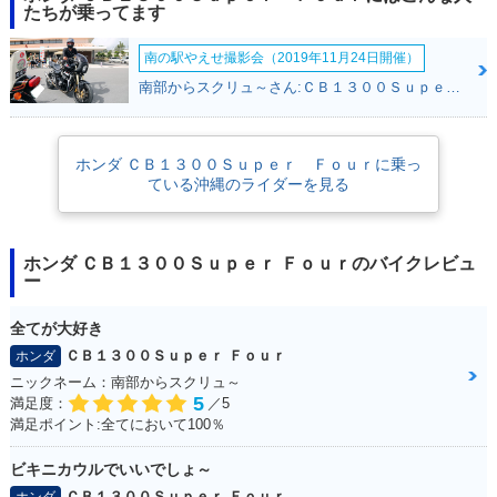
PER FOUR SP・マ
PER FOUR・マイナ
PER FOUR SP・カ
たちが乗ってます
イナーチェンジ
ーチェンジ
ラーチェンジ
南の駅やえせ撮影会（2019年11月24日開催）
南部からスクリュ～さん:ＣＢ１３００Ｓｕｐｅｒ Ｆｏｕｒ(ホンダ)
ホンダ ＣＢ１３００Ｓｕｐｅｒ Ｆｏｕｒに乗っ
ている沖縄のライダーを見る
2019年 CB1300 SU
2019年 CB1300 SU
2018年 CB1300 SU
PER FOUR SP・追
PER FOUR・カラー
PER FOUR・マイナ
加
チェンジ
ーチェンジ
ホンダ ＣＢ１３００Ｓｕｐｅｒ Ｆｏｕｒのバイクレビュ
ー
全てが大好き
ＣＢ１３００Ｓｕｐｅｒ Ｆｏｕｒ
ホンダ
ニックネーム：南部からスクリュ～
2016年 CB1300 SU
2016年 CB1300 SU
2016年 CB1300 SU
5
満足度：
／5
PER FOUR E Pack
PER FOUR E Pack
PER FOUR・追加
満足ポイント:全てにおいて100％
age Special Editio
age・追加
n
ビキニカウルでいいでしょ～
ＣＢ１３００Ｓｕｐｅｒ Ｆｏｕｒ