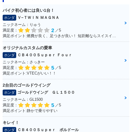
バイク初心者には良い1台！
Ｖ−ＴＷＩＮ ＭＡＧＮＡ
ホンダ
ニックネーム：りゅう
2
満足度：
／5
満足ポイント:燃費が良く、足つきが良い！ 短距離ならスイスイいけます！ パーツもたくさんあるのでカスタマイズしやすいです。
オリジナルカスタムの愛車
ＣＢ４００Ｓｕｐｅｒ Ｆｏｕｒ
ホンダ
ニックネーム：さっきー
5
満足度：
／5
満足ポイント:VTECがいい！！
2台目のゴールドウイング
ゴールドウイング ＧＬ１５００
ホンダ
ニックネーム：GL1500
5
満足度：
／5
満足ポイント:静かで乗りやすい
キレイ！
ＣＢ４００Ｓｕｐｅｒ ボルドール
ホンダ