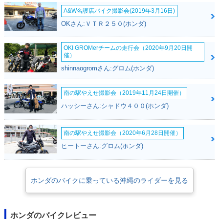
A&W名護店バイク撮影会(2019年3月16日)
OKさん:ＶＴＲ２５０(ホンダ)
OKI GROMerチームの走行会（2020年9月20日開
催）
2015年 LEAD 12
2013年 LEAD 12
1982年 LEAD 12
shinnaogromさん:グロム(ホンダ)
5・マイナーチェン
5・新登場
5・新登場
ジ
南の駅やえせ撮影会（2019年11月24日開催）
ハッシーさん:シャドウ４００(ホンダ)
南の駅やえせ撮影会（2020年6月28日開催）
ヒートーさん:グロム(ホンダ)
ホンダのバイクに乗っている沖縄のライダーを見る
ホンダのバイクレビュー