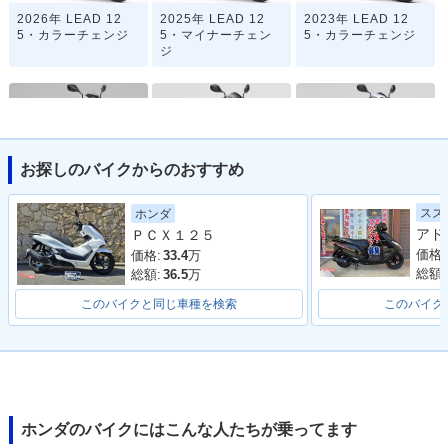
2026年 LEAD 12
2025年 LEAD 12
2023年 LEAD 12
5・カラーチェンジ
5・マイナーチェン
5・カラーチェンジ
ジ
お探しのバイクからのおすすめ
2022年 LEAD 12
2020年 LEAD 12
2020年 LEAD 12
スズ
ホンダ
5・マイナーチェン
5・特別・限定仕様
5・カラーチェンジ
ＰＣＸ１２５
ジ
価格:
価格:
33.4
万
総額:
総額:
36.5
万
このバイクと同じ車種を検索
このバイク
2018年 LEAD 125
2018年 LEAD 12
2016年 LEAD 12
SPECIAL・特別・限
5・マイナーチェン
5・カラーチェンジ
定仕様
ジ
ホンダのバイクにはこんな人たちが乗ってます