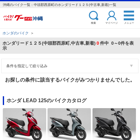
沖縄のバイク一覧：中頭郡西原町のホンダリード１２５(中古車,新着)一覧
検索
マイページ
メニュー
ホンダのバイク
＞
ホンダリード１２５(中頭郡西原町,中古車,新着)
0
件中 0～0件を表
示
条件を指定して絞り込み
お探しの条件に該当するバイクがみつかりませんでした。
ホンダ LEAD 125のバイクカタログ