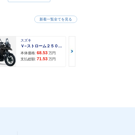
新着一覧全てを見る
スズキ
スズキ
Ｖ−ストローム２５０ ２６年モデル 水冷２気筒エンジン ＬＥＤヘッドライト標準装備
68.53
68.
本体価格:
万円
本体価格:
71.53
72.
支払総額:
万円
支払総額: