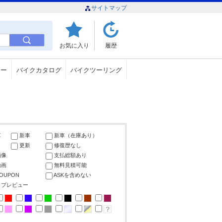
サイトマップ
お気に入り
履歴
ュー
バイクカタログ
バイクツーリング
車
新車
新車（在庫あり）
更新
修復歴なし
画像
支払総額あり
動画
無料見積可能
COUPON
ASKを含めない
ップレビュー