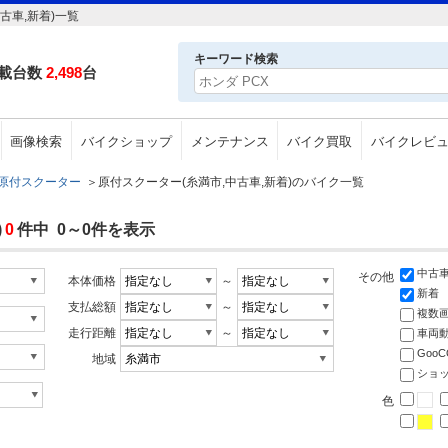
古車,新着)一覧
キーワード検索
載台数
2,498
台
画像検索
バイクショップ
メンテナンス
バイク買取
バイクレビ
原付スクーター
＞
原付スクーター(糸満市,中古車,新着)のバイク一覧
)
0
件中 0～0件を表示
中古
その他
本体価格
～
新着
支払総額
～
複数
走行距離
～
車両
Goo
地域
ショ
色