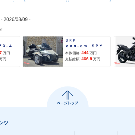
- 2026/08/09 -
す
ＢＲＰ
Ｎｉｎｊａ ＺＸ−４Ｒ ＳＥ
ｃａｎ−ａｍ ＳＰＹＤＥＲ ＲＴ ＬＩＭＩＴＥＤ
7
444
万円
本体価格:
万円
466.9
万円
支払総額:
万円
ンツ