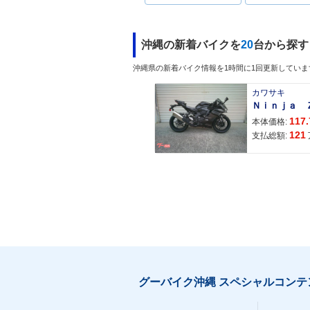
沖縄の新着バイクを
20
台から探す
沖縄県の新着バイク情報を1時間に1回更新していま
カワサキ
117.
本体価格:
121
支払総額:
グーバイク沖縄 スペシャルコンテ