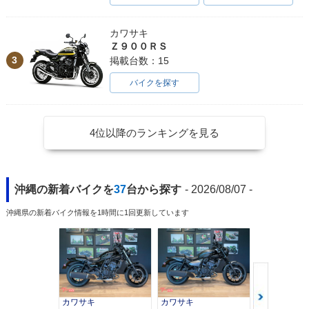
カワサキ
Ｚ９００ＲＳ
3
掲載台数：15
バイクを探す
4位以降のランキングを見る
沖縄の新着バイクを
37
台から探す
- 2026/08/07 -
沖縄県の新着バイク情報を1時間に1回更新しています
カワサキ
カワサキ
カワサキ