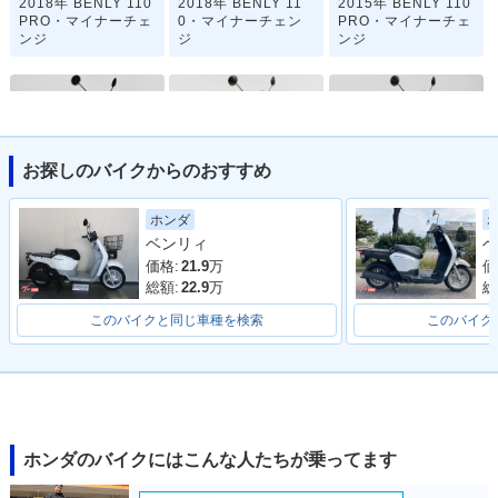
2018年 BENLY 110
2018年 BENLY 11
2015年 BENLY 110
PRO・マイナーチェ
0・マイナーチェン
PRO・マイナーチェ
ンジ
ジ
ンジ
お探しのバイクからのおすすめ
2015年 BENLY 11
2012年 BENLY 11
2012年 BENLY 110
ホンダ
0・マイナーチェン
0・カラーチェンジ
PRO・新登場
ベンリィ
ベ
ジ
価格:
21.9
万
価
総額:
22.9
万
総
このバイクと同じ車種を検索
このバイク
2012年 BENLY 11
0・新登場
ホンダのバイクにはこんな人たちが乗ってます