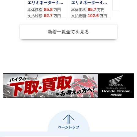
エリミネーター４００
エリミネーター４００ＳＥ
85.8
95.7
11
本体価格:
万円
本体価格:
万円
本体価格:
92.7
102.6
12
支払総額:
万円
支払総額:
万円
支払総額:
新着一覧全てを見る