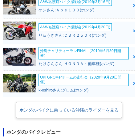
A&W名護店バイク撮影会(2019年3月16日)
ケンさん:Ａｐｅ１００(ホンダ)
A&W名護店バイク撮影会(2019年4月20日)
りゅうきさん:ＣＢＲ２５０Ｒ(ホンダ)
沖縄チャリティーランFINAL（2019年6月30日開
催）
たけさんさん:ＨＯＮＤＡ・他車種(ホンダ)
OKI GROMerチームの走行会（2020年9月20日開
催）
k-oshiroさん:グロム(ホンダ)
ホンダのバイクに乗っている沖縄のライダーを見る
ホンダのバイクレビュー