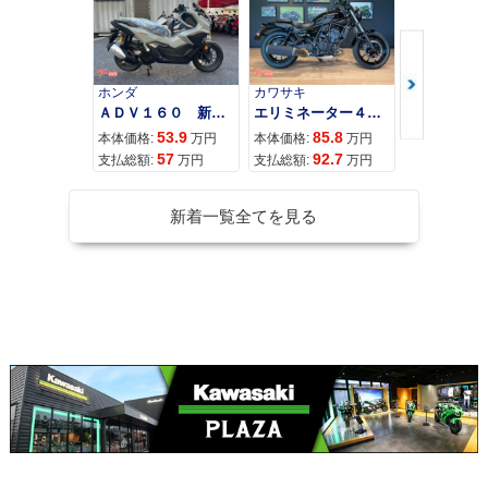
ホンダ
カワサキ
カワサキ
ＡＤＶ１６０ 新車 ２０２６年最新モデル パールスモーキーグレー スマートキー ２９Ｌメットイン ＵＳＢ Ｔｙｐｅ−Ｃ装備
エリミネーター４００
53.9
85.8
95
本体価格:
万円
本体価格:
万円
本体価格:
57
92.7
10
支払総額:
万円
支払総額:
万円
支払総額:
新着一覧全てを見る