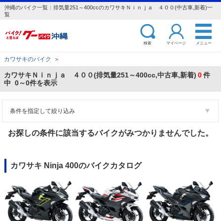
沖縄のバイク一覧：排気量251～400ccのカワサキＮｉｎｊａ ４００(中古車,新着)一
覧
検索
マイページ
メニュー
カワサキのバイク
＞
カワサキＮｉｎｊａ ４００(排気量251～400cc,中古車,新着)
0
件
中 0～0件を表示
条件を指定して絞り込み
お探しの条件に該当するバイクがみつかりませんでした。
カワサキ Ninja 400のバイクカタログ