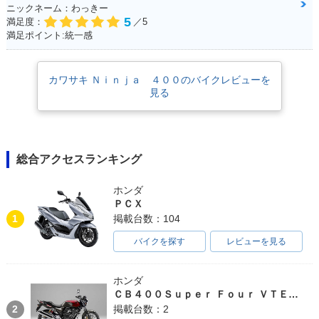
ニックネーム：わっきー
5
満足度：
／5
2018年 Ninja 400
2018年 Ninja 40
2017年 Ninja 400 A
満足ポイント:統一感
KRT Edition・特
0・フルモデルチェ
BS Limited Editio
別・限定仕様
ンジ
n・特別・限定仕様
カワサキ Ｎｉｎｊａ ４００のバイクレビューを
見る
総合アクセスランキング
2017年 Ninja 400 A
2017年 Ninja 40
2016年 Ninja 400 A
BS Special Editio
0・カラーチェンジ
BS Special Editio
n・カラーチェンジ
n・カラーチェンジ
ホンダ
ＰＣＸ
1
掲載台数：104
バイクを探す
レビューを見る
ホンダ
2016年 Ninja 40
2015年 Ninja 400 A
2015年 Ninja 400
ＣＢ４００Ｓｕｐｅｒ Ｆｏｕｒ ＶＴＥＣ ＳＰＥＣ３
0・カラーチェンジ
BS Limited Editio
Special Edition・カ
2
掲載台数：2
n・特別・限定仕様
ラーチェンジ