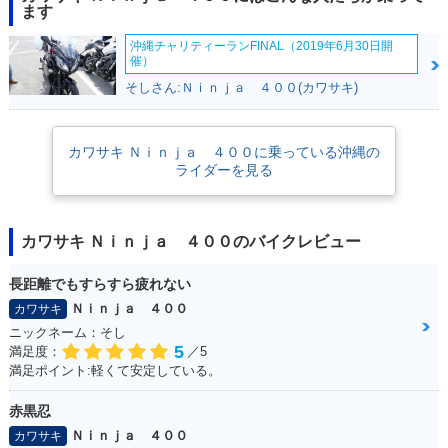
ます
沖縄チャリティーランFINAL（2019年6月30日開
催）
そしさん:Ｎｉｎｊａ ４００(カワサキ)
2021年 Ninja 400
2021年 Ninja 40
2020年 Ninja 400
KRT Edition・特
0・カラーチェンジ
KRT Edition・特
カワサキ Ｎｉｎｊａ ４００に乗っている沖縄の
別・限定仕様
別・限定仕様
ライダーを見る
カワサキ Ｎｉｎｊａ ４００のバイクレビュー
長距離でもすらすら疲れない
2020年 Ninja 40
2019年 Ninja 400
2019年 Ninja 40
Ｎｉｎｊａ ４００
カワサキ
0・カラーチェンジ
KRT Edition・特
0・カラーチェンジ
ニックネーム：そし
別・限定仕様
5
満足度：
／5
満足ポイント:軽くて安定している。
赤黒忍
Ｎｉｎｊａ ４００
カワサキ