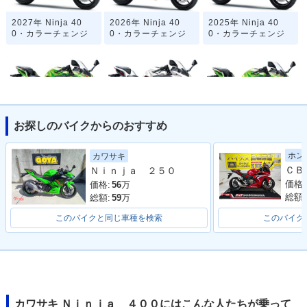
2027年 Ninja 40
2026年 Ninja 40
2025年 Ninja 40
0・カラーチェンジ
0・カラーチェンジ
0・カラーチェンジ
お探しのバイクからのおすすめ
2024年 Ninja 400
2024年 Ninja 40
2023年 Ninja 400
KRT Edition・カラ
0・カラーチェンジ
KRT Edition・マイ
ホン
カワサキ
ーチェンジ
ナーチェンジ
Ｎｉｎｊａ ２５０
価格:
価格:
56
万
総額:
総額:
59
万
このバイクと同じ車種を検索
このバイク
2023年 Ninja 40
2022年 Ninja 400
2022年 Ninja 40
0・マイナーチェン
KRT Edition・特
0・カラーチェンジ
ジ
別・限定仕様
カワサキ Ｎｉｎｊａ ４００にはこんな人たちが乗って