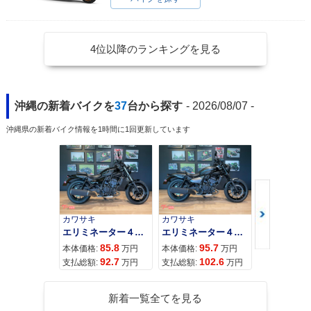
4位以降のランキングを見る
沖縄の新着バイクを
37
台から探す
- 2026/08/07 -
沖縄県の新着バイク情報を1時間に1回更新しています
カワサキ
カワサキ
カワサキ
エリミネーター４００
エリミネーター４００ＳＥ
85.8
95.7
11
本体価格:
万円
本体価格:
万円
本体価格:
92.7
102.6
12
支払総額:
万円
支払総額:
万円
支払総額:
新着一覧全てを見る