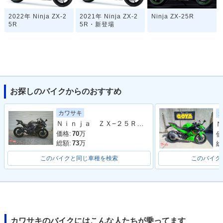
2022年 Ninja ZX-2
2021年 Ninja ZX-2
Ninja ZX-25R
5R
5R・新登場
お探しのバイクからのおすすめ
カワサキ
Ｎｉｎｊａ ＺＸ−２５Ｒ ＳＥ
Ｎ
価格:
70
万
価
総額:
73
万
総
このバイクと同じ車種を検索
このバイク
カワサキのバイクにはこんな人たちが乗ってます