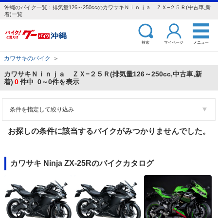
沖縄のバイク一覧：排気量126～250ccのカワサキＮｉｎｊａ ＺＸ−２５Ｒ(中古車,新
着)一覧
検索
マイページ
メニュー
カワサキのバイク
＞
カワサキＮｉｎｊａ ＺＸ−２５Ｒ(排気量126～250cc,中古車,新
着)
0
件中 0～0件を表示
条件を指定して絞り込み
お探しの条件に該当するバイクがみつかりませんでした。
カワサキ Ninja ZX-25Rのバイクカタログ