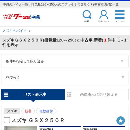
沖縄のバイク一覧：排気量126～250ccのスズキＧＳＸ２５０Ｒ(中古車,新着)一覧
検索
マイページ
メニュー
スズキのバイク
＞
スズキＧＳＸ２５０Ｒ(排気量126～250cc,中古車,新着)
1
件中 1～1
件を表示
条件を指定して絞り込み
並び替え
リスト表示中
画像表示に切り替える
スズキ
新着
複数画像
スズキ ＧＳＸ２５０Ｒ
本体価格
支払総額