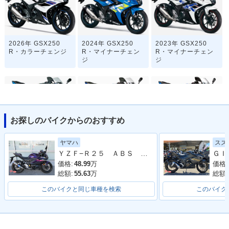
2026年 GSX250
2024年 GSX250
2023年 GSX250
R・カラーチェンジ
R・マイナーチェン
R・マイナーチェン
ジ
ジ
お探しのバイクからのおすすめ
2021年 GSX250R A
2020年 GSX250
2019年 GSX250
ヤマハ
スズ
BS・追加
R・カラーチェンジ
R・カラーチェンジ
ＹＺＦ−Ｒ２５ ＡＢＳ ２０２３年モデル ＲＧ７４Ｊ ＷＲ’Ｓマフラー
価格:
48.99
万
価格:
総額:
55.63
万
総額:
このバイクと同じ車種を検索
このバイク
2017年 GSX250
GSX250R