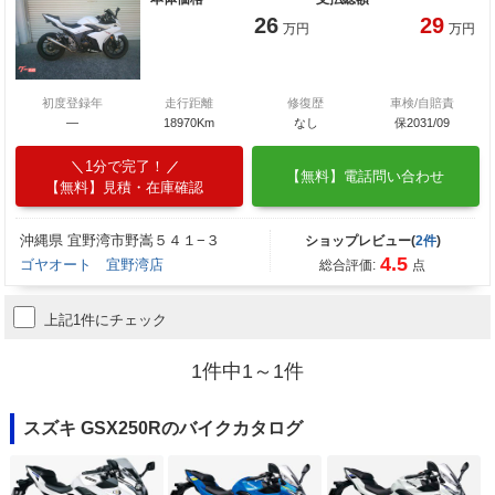
26
29
万円
万円
初度登録年
走行距離
修復歴
車検/自賠責
―
18970Km
なし
保2031/09
1分で完了！
【無料】電話問い合わせ
【無料】見積・在庫確認
沖縄県 宜野湾市野嵩５４１−３
ショップレビュー(
2件
)
4.5
ゴヤオート 宜野湾店
総合評価:
点
上記1件にチェック
1件中1～1件
スズキ GSX250Rのバイクカタログ