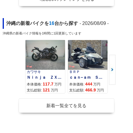
沖縄の新着バイクを
16
台から探す
- 2026/08/09 -
沖縄県の新着バイク情報を1時間に1回更新しています
カワサキ
ＢＲＰ
スズキ
Ｎｉｎｊａ ＺＸ−４Ｒ ＳＥ
ｃａｎ−ａｍ ＳＰＹＤＥＲ ＲＴ ＬＩＭＩＴＥＤ
117.7
444
68
本体価格:
万円
本体価格:
万円
本体価格:
121
466.9
71
支払総額:
万円
支払総額:
万円
支払総額:
新着一覧全てを見る