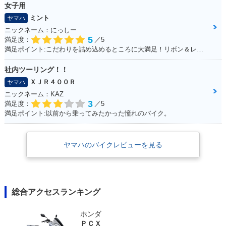
女子用
ミント
ヤマハ
ニックネーム：にっしー
5
満足度：
／5
満足ポイント:こだわりを詰め込めるところに大満足！リボン＆レースの生地のシートがポイント！ ※今回のイベントでの撮影は、積載車等で移動をしており、 公道の走行はしておりません。
社内ツーリング！！
ＸＪＲ４００Ｒ
ヤマハ
ニックネーム：KAZ
3
満足度：
／5
満足ポイント:以前から乗ってみたかった憧れのバイク。
ヤマハのバイクレビューを見る
総合アクセスランキング
ホンダ
ＰＣＸ