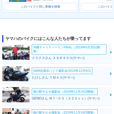
このバイクと同じ車種を検索
このバイク
ヤマハのバイクにはこんな人たちが乗ってます
沖縄チャリティーランFINAL（2019年6月30日開
催）
クスクスさん:ＸＳＲ９００(ヤマハ)
A&W名護店バイク撮影会(2019年12月8日)
たけしさん:ＴＭＡＸ(ヤマハ)
南の駅やえせ撮影会（2019年11月24日開催）
GENOさん:ＭＴ−０３（３２０ｃｃ）(ヤマハ)
南の駅やえせ撮影会（2019年11月24日開催）