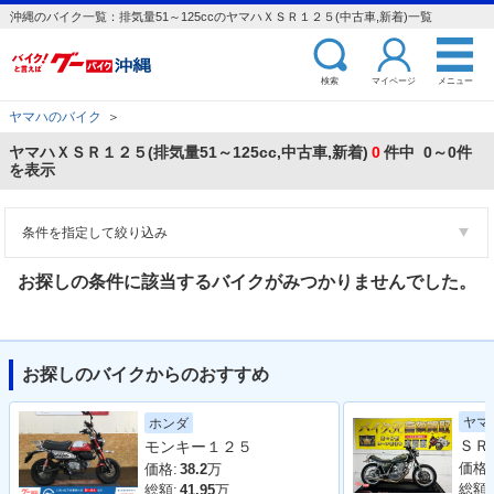
沖縄のバイク一覧：排気量51～125ccのヤマハＸＳＲ１２５(中古車,新着)一覧
検索
マイページ
メニュー
ヤマハのバイク
＞
ヤマハＸＳＲ１２５(排気量51～125cc,中古車,新着)
0
件中 0～0件
を表示
条件を指定して絞り込み
お探しの条件に該当するバイクがみつかりませんでした。
お探しのバイクからのおすすめ
ヤマ
ホンダ
モンキー１２５
価格:
価格:
38.2
万
総額:
総額:
41.95
万