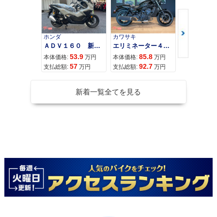
ホンダ
カワサキ
カワサキ
ＡＤＶ１６０ 新車 ２０２６年最新モデル パールスモーキーグレー スマートキー ２９Ｌメットイン ＵＳＢ Ｔｙｐｅ−Ｃ装備
エリミネーター４００
53.9
85.8
95
本体価格:
万円
本体価格:
万円
本体価格:
57
92.7
10
支払総額:
万円
支払総額:
万円
支払総額:
新着一覧全てを見る