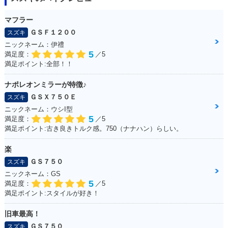
マフラー
ＧＳＦ１２００
スズキ
ニックネーム：伊禮
5
満足度：
／5
満足ポイント:全部！！
ナポレオンミラーが特徴♪
ＧＳＸ７５０Ｅ
スズキ
ニックネーム：ウシI型
5
満足度：
／5
満足ポイント:古き良きトルク感。750（ナナハン）らしい。
楽
ＧＳ７５０
スズキ
ニックネーム：GS
5
満足度：
／5
満足ポイント:スタイルが好き！
旧車最高！
ＧＳ７５０
スズキ