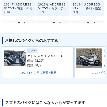
2014年 ADDRESS
2013年 ADDRESS
2013年 ADDRESS
V125S・特別・限定
V125S・カラーチェ
V125S・特別・限定
仕様
ンジ
仕様
お探しのバイクからのおすすめ
2012年 ADDRESS
2012年 ADDRESS
2011年 ADDRESS
スズキ
V125S・カラーチェ
V125S・特別・限定
V125S・特別・限定
アドレスＶ１２５Ｇ ＣＦ４６Ａ型 ヨシムラマフラー スクリーン サイドバイザー リアボックス 整備 保証 自賠責保険
Ｐ
ンジ
仕様
仕様
価格:
28.2
万
価
総額:
30
万
総
このバイクと同じ車種を検索
このバイク
2010年 ADDRESS
V125S・新登場
スズキのバイクにはこんな人たちが乗ってます