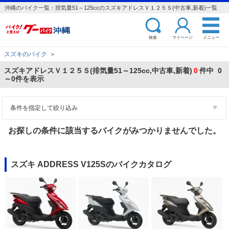
沖縄のバイク一覧：排気量51～125ccのスズキアドレスＶ１２５Ｓ(中古車,新着)一覧
検索
マイページ
メニュー
スズキのバイク
＞
スズキアドレスＶ１２５Ｓ(排気量51～125cc,中古車,新着)
0
件中 0
～0件を表示
条件を指定して絞り込み
お探しの条件に該当するバイクがみつかりませんでした。
スズキ ADDRESS V125Sのバイクカタログ