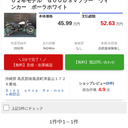
０２年モデル ＧＯＯＤＳマフラー ウィ
ンカー ポーラホワイト
本体価格
支払総額
45.99
52.63
万円
万円
初度登録年
走行距離
修復歴
車検/自賠責
2002年
9424Km
なし
自賠責保険無し
1分で完了！
【無料】電話問い合わせ
【無料】見積・在庫確認
沖縄県 島尻郡南風原町津嘉山１７２
ショップレビュー(
9件
)
６番地
4.9
総合評価:
点
Ｂｉｋｅ ｓｈｏｐ Ｒｅ：ｍａｋ
ｅ南部店
上記1件にチェック
1件中1～1件