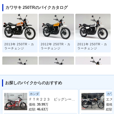
カワサキ 250TRのバイクカタログ
2013年 250TR・カ
2012年 250TR・カ
2011年 250TR・カ
ラーチェンジ
ラーチェンジ
ラーチェンジ
お探しのバイクからのおすすめ
2009年 250TR・カ
2008年 250TR・カ
2007年 250TR・マ
ラーチェンジ
ラーチェンジ
イナーチェンジ
ホンダ
カワ
ＦＴＲ２２３ ビッグシーダーアルミタンク タックロールシート ロボハン フェンダーレス
価格:
39.99
万
価格:
総額:
46.63
万
総額: