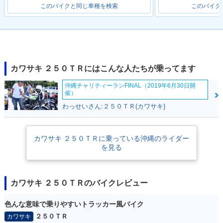
このバイクと同じ車種を検索
このバイク
2006年 250TR・カ
2005年 250TR・カ
2004年 250TR・カ
ラーチェンジ
ラーチェンジ
ラーチェンジ
カワサキ ２５０ＴＲにはこんな人たちが乗ってます
沖縄チャリティーランFINAL（2019年6月30日開
催）
わっせいさん:２５０ＴＲ(カワサキ)
1974年 250TR
2003年 250TR・カ
2002年 250TR・新
ラーチェンジ
登場
カワサキ ２５０ＴＲに乗っている沖縄のライダー
を見る
カワサキ ２５０ＴＲのバイクレビュー
1972年 250TR
色んな意味で乗りやすいトラッカー風バイク
２５０ＴＲ
カワサキ