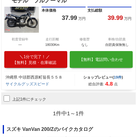
モデル フルノーマル
本体価格
支払総額
37.99
39.99
万円
万円
初度登録年
走行距離
修復歴
車検/自賠責
―
18030Km
なし
自賠責保険無し
1分で完了！
【無料】電話問い合わせ
【無料】見積・在庫確認
沖縄県 中頭郡西原町翁長５５８
ショップレビュー(
19件
)
4.8
サイクルグッズスピード
総合評価:
点
上記1件にチェック
1件中1～1件
スズキ VanVan 200/Zのバイクカタログ