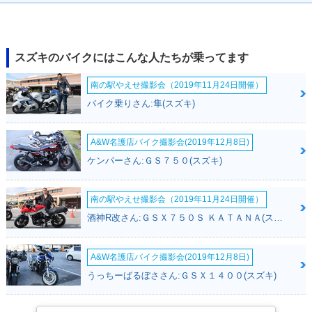
2006年 VanVan 20
2005年 VanVan 20
2004年 VanVan 20
0Z・カラーチェンジ
0Z・特別・限定仕様
0Z・カラーチェンジ
スズキのバイクにはこんな人たちが乗ってます
南の駅やえせ撮影会（2019年11月24日開催）
バイク乗りさん:隼(スズキ)
A&W名護店バイク撮影会(2019年12月8日)
2004年 VanVan 20
2003年 VanVan 20
2003年 VanVan 20
0・カラーチェンジ
0・カラーチェンジ
0Z・追加
ケンパーさん:ＧＳ７５０(スズキ)
南の駅やえせ撮影会（2019年11月24日開催）
酒神R改さん:ＧＳＸ７５０Ｓ ＫＡＴＡＮＡ(スズキ)
A&W名護店バイク撮影会(2019年12月8日)
2002年 VanVan 20
2002年 VanVan 20
0・カラーチェンジ
0・新登場
うっちーばるぼささん:ＧＳＸ１４００(スズキ)