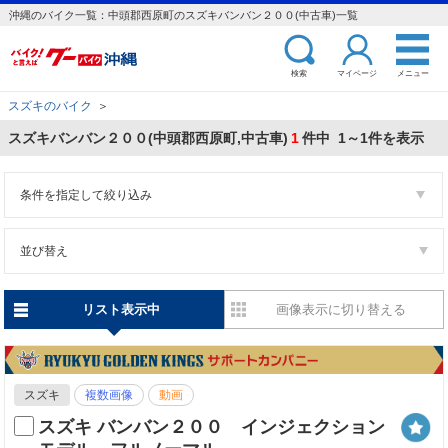
沖縄のバイク一覧：中頭郡西原町のスズキバンバン２００(中古車)一覧
検索
マイページ
メニュー
スズキのバイク
＞
スズキバンバン２００(中頭郡西原町,中古車)
1
件中 1～1件を表示
条件を指定して絞り込み
並び替え
リスト表示中
画像表示に切り替える
スズキ
複数画像
動画
スズキ バンバン２００ インジェクション