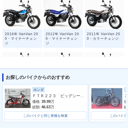
2016年 VanVan 20
2012年 VanVan 20
2011年 VanVan 20
0・マイナーチェン
0・マイナーチェン
0・カラーチェンジ
ジ
ジ
お探しのバイクからのおすすめ
2010年 VanVan 20
2008年 VanVan 20
2008年 VanVan 20
ホンダ
0・カラーチェンジ
0・カラーチェンジ
0・マイナーチェン
ＦＴＲ２２３ ビッグシーダーアルミタンク タックロールシート ロボハン フェンダーレス
２
ジ
価格:
39.99
万
価
総額:
46.63
万
総
このバイクと同じ車種を検索
このバイク