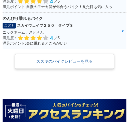
4
満足度：
／5
満足ポイント:自慢のモナカ管が似合うバイク！見た目も気に入っています！
のんびり乗れるバイク
スカイウェイブ２５０ タイプＳ
スズキ
ニックネーム：さとさん
4
満足度：
／5
満足ポイント:楽に乗れるところがいい
スズキのバイクレビューを見る