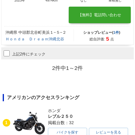
2023年
4974Km
なし
車検無し
【無料】電話問い合わせ
沖縄県 中頭郡北谷町美浜１−５−２
ショップレビュー(
1件
)
5
Ｈｏｎｄａ Ｄｒｅａｍ沖縄北谷
総合評価:
点
上記2件にチェック
2件中1～2件
アメリカンのアクセスランキング
ホンダ
レブル２５０
1
掲載台数：32
バイクを探す
レビューを見る