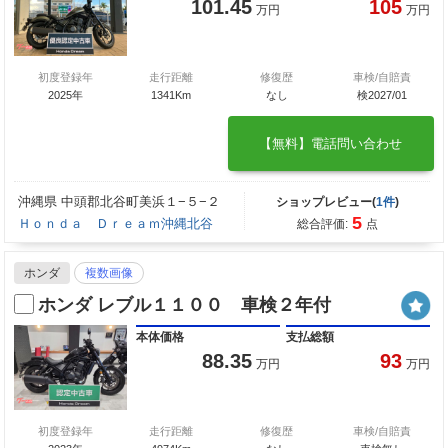
101.45
105
万円
万円
初度登録年
走行距離
修復歴
車検/自賠責
2025年
1341Km
なし
検2027/01
【無料】電話問い合わせ
沖縄県 中頭郡北谷町美浜１−５−２
ショップレビュー(
1件
)
5
Ｈｏｎｄａ Ｄｒｅａｍ沖縄北谷
総合評価:
点
ホンダ
複数画像
ホンダ レブル１１００ 車検２年付
本体価格
支払総額
88.35
93
万円
万円
初度登録年
走行距離
修復歴
車検/自賠責