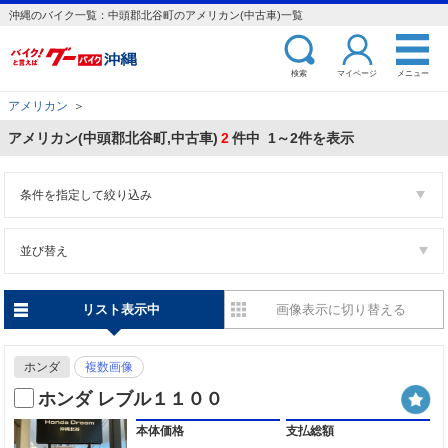
沖縄のバイク一覧：中頭郡北谷町のアメリカン(中古車)一覧
検索
マイページ
メニュー
アメリカン
＞
アメリカン(中頭郡北谷町,中古車)
2
件中 1～2件を表示
条件を指定して絞り込み
並び替え
リスト表示中
画像表示に切り替える
ホンダ
複数画像
ホンダ レブル１１００
本体価格
支払総額