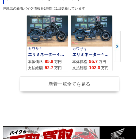
沖縄県の新着バイク情報を1時間に1回更新しています
カワサキ
カワサキ
カワサキ
エリミネーター４００
エリミネーター４００ＳＥ
85.8
95.7
11
本体価格:
万円
本体価格:
万円
本体価格:
92.7
102.6
12
支払総額:
万円
支払総額:
万円
支払総額:
新着一覧全てを見る