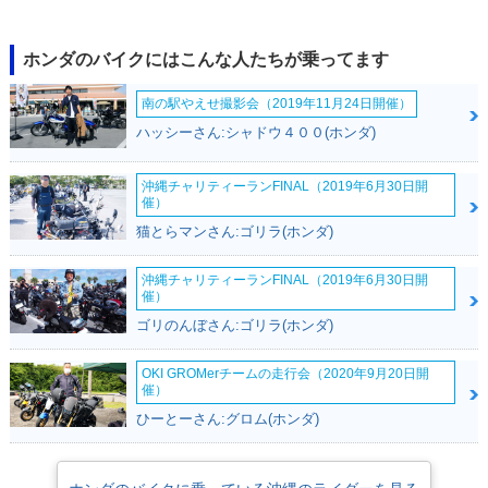
2020年 CB1000R・
2019年 CB1000R・
2018年 CB1000R・
カラーチェンジ
カラーチェンジ
新登場
ホンダのバイクにはこんな人たちが乗ってます
南の駅やえせ撮影会（2019年11月24日開催）
ハッシーさん:シャドウ４００(ホンダ)
沖縄チャリティーランFINAL（2019年6月30日開
2018年 CB1000R・
2015年 CB1000R A
2015年 CB1000R
催）
フルモデルチェンジ
BS
猫とらマンさん:ゴリラ(ホンダ)
沖縄チャリティーランFINAL（2019年6月30日開
催）
ゴリのんぼさん:ゴリラ(ホンダ)
OKI GROMerチームの走行会（2020年9月20日開
2014年 CB1000R
2008年 CB1000R・
催）
新登場
ひーとーさん:グロム(ホンダ)