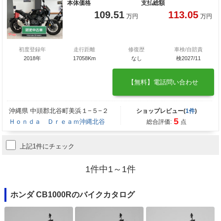
本体価格
支払総額
109.51
113.05
万円
万円
初度登録年
走行距離
修復歴
車検/自賠責
2018年
17058Km
なし
検2027/11
【無料】電話問い合わせ
沖縄県 中頭郡北谷町美浜１−５−２
ショップレビュー(
1件
)
5
Ｈｏｎｄａ Ｄｒｅａｍ沖縄北谷
総合評価:
点
上記1件にチェック
1件中1～1件
ホンダ CB1000Rのバイクカタログ