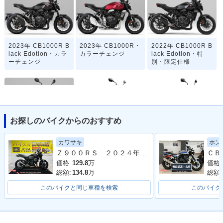
2023年 CB1000R B
2023年 CB1000R・
2022年 CB1000R B
lack Edotion・カラ
カラーチェンジ
lack Edotion・特
ーチェンジ
別・限定仕様
お探しのバイクからのおすすめ
2021年 CB1000R・
2021年 CB1000R B
2021年 CB1000R
カワサキ
ホン
マイナーチェンジ
lack Edotion・特
Ｚ９００ＲＳ ２０２４年モデル 社外フルエキマフラー フェンダーレス ラジエーターカバー タンデムバー シート カスタム多数
別・限定仕様
価格:
129.8
万
価格:
総額:
134.8
万
総額:
このバイクと同じ車種を検索
このバイク