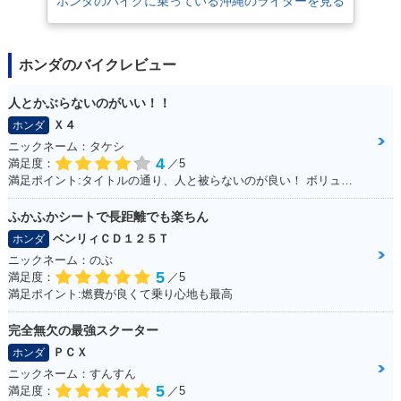
ホンダのバイクに乗っている沖縄のライダーを見る
ホンダのバイクレビュー
人とかぶらないのがいい！！
Ｘ４
ホンダ
ニックネーム：タケシ
4
満足度：
／5
満足ポイント:タイトルの通り、人と被らないのが良い！ ボリューム感も気に入っています！
ふかふかシートで長距離でも楽ちん
ベンリィＣＤ１２５Ｔ
ホンダ
ニックネーム：のぶ
5
満足度：
／5
満足ポイント:燃費が良くて乗り心地も最高
完全無欠の最強スクーター
ＰＣＸ
ホンダ
ニックネーム：すんすん
5
満足度：
／5