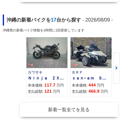
沖縄の新着バイクを
17
台から探す
- 2026/08/09 -
沖縄県の新着バイク情報を1時間に1回更新しています
カワサキ
ＢＲＰ
スズキ
Ｎｉｎｊａ ＺＸ−４Ｒ ＳＥ
ｃａｎ−ａｍ ＳＰＹＤＥＲ ＲＴ ＬＩＭＩＴＥＤ
117.7
444
68
本体価格:
万円
本体価格:
万円
本体価格:
121
466.9
71
支払総額:
万円
支払総額:
万円
支払総額:
新着一覧全てを見る