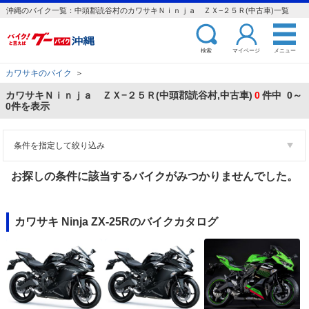
沖縄のバイク一覧：中頭郡読谷村のカワサキＮｉｎｊａ ＺＸ−２５Ｒ(中古車)一覧
検索
マイページ
メニュー
カワサキのバイク
＞
カワサキＮｉｎｊａ ＺＸ−２５Ｒ(中頭郡読谷村,中古車)
0
件中 0～
0件を表示
条件を指定して絞り込み
お探しの条件に該当するバイクがみつかりませんでした。
カワサキ Ninja ZX-25Rのバイクカタログ