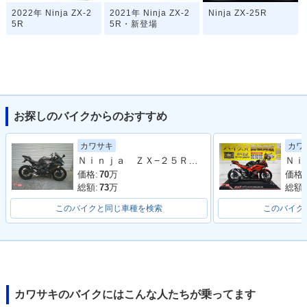
2022年 Ninja ZX-2
2021年 Ninja ZX-2
Ninja ZX-25R
5R
5R・新登場
お探しのバイクからのおすすめ
カワサキ
カワ
Ｎｉｎｊａ ＺＸ−２５Ｒ ＳＥ
価格:
70
万
価格:
総額:
73
万
総額:
このバイクと同じ車種を検索
このバイク
カワサキのバイクにはこんな人たちが乗ってます