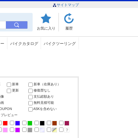
サイトマップ
お気に入り
履歴
ュー
バイクカタログ
バイクツーリング
車
新車
新車（在庫あり）
更新
修復歴なし
画像
支払総額あり
動画
無料見積可能
COUPON
ASKを含めない
ップレビュー