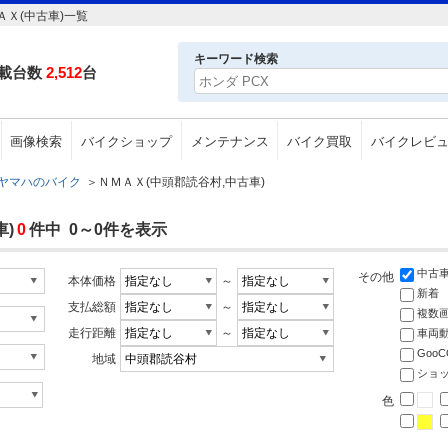
Ｘ(中古車)一覧
キーワード検索
載台数
2,512
台
画像検索
バイクショップ
メンテナンス
バイク買取
バイクレビ
ヤマハのバイク
＞
ＮＭＡＸ(中頭郡読谷村,中古車)
)
0
件中 0～0件を表示
中古
その他
本体価格
～
新着
支払総額
～
複数
走行距離
～
車両
Goo
地域
ショ
色