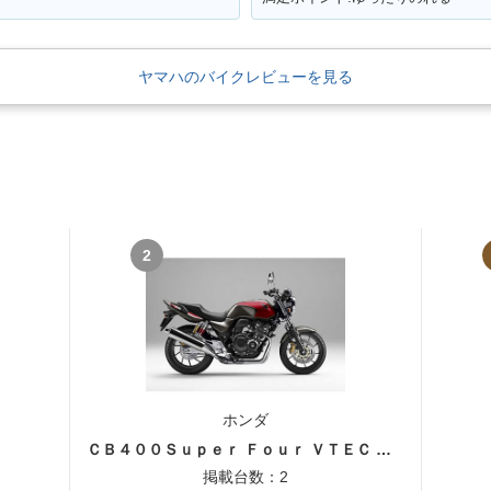
ヤマハのバイクレビューを見る
2
ホンダ
ＣＢ４００Ｓｕｐｅｒ Ｆｏｕｒ ＶＴＥＣ ＳＰＥＣ３
掲載台数：2