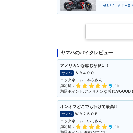
HIROさん:ＭＴ−
ヤマハのバイクレビュー
アメリカンな感じが良い！
ＳＲ４００
ヤマハ
ニックネーム：本永さん
5
満足度：
／5
オンオフどこでも行けて最高!!
ＷＲ２５０Ｆ
ヤマハ
ニックネーム：いっさん
5
満足度：
／5
満足ポイント:初動がすごい