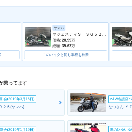
ヤマハ
 ABS・カ
2018年 NMAX ABS・カ
2017年 NMAX ABS・マ
2016年 
マジェスティＳ ＳＧ５２Ｊ 最終２０２０年モデル 純正ロングスクリーン ブラックメタリックＸ
ラーチェンジ
イナーチェンジ
価格:
28.99
万
総額:
35.63
万
索
このバイクと同じ車種を検索
が乗ってます
会(2019年3月16日)
A&W名護店バ
Ｒ２５(ヤマハ)
なつさん:ＹＺ
会(2019年1月19日)
道の駅ゆいゆ