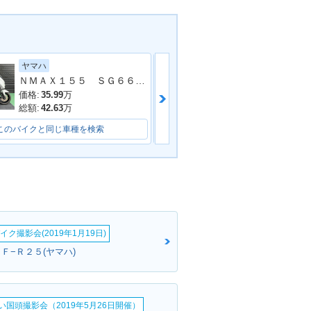
ヤマハ
スズキ
NMAX・新登場
ＮＭＡＸ１５５ ＳＧ６６Ｊ ２０２３年モデル フェンダーレス シート レバー キャリパー ホワイトメタリック６
価格:
35.99
万
価格:
27.9
万
総額:
42.63
万
総額:
28.9
万
このバイクと同じ車種を検索
このバイクと同じ車種を検索
イク撮影会(2019年1月19日)
Ｆ−Ｒ２５(ヤマハ)
い国頭撮影会（2019年5月26日開催）