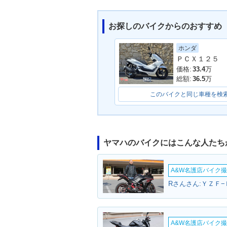
お探しのバイクからのおすすめ
ホンダ
2020年 NMAX ABS・カ
2019年 NMAX
ＰＣＸ１２５
ラーチェンジ
ラーチェンジ
価格:
33.4
万
総額:
36.5
万
このバイクと同じ車種を検
ヤマハのバイクにはこんな人たち
A&W名護店バイク撮影
Rさんさん:ＹＺＦ−
A&W名護店バイク撮影