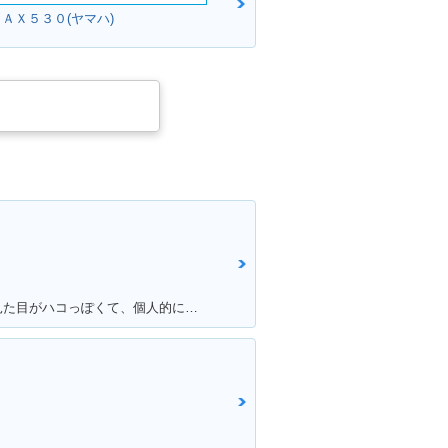
ＭＡＸ５３０(ヤマハ)
満足ポイント:他の原付と比べたら見た目がハコっぽくて、個人的に好みのデザインだった為3年程前に購入。 毎日通勤の足に利用していますが、これといった不都合もなく、いつも快適な通勤ができています。 特にシートが長く広いので、私(180cmの男性)でもゆったり座れて、たまにする遠出でも疲れにくいです。