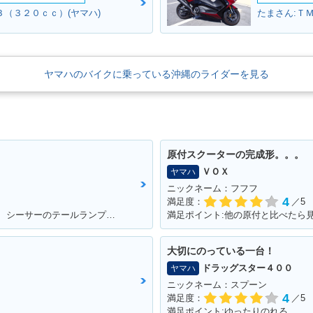
０３（３２０ｃｃ）(ヤマハ)
たまさん:Ｔ
ヤマハのバイクに乗っている沖縄のライダーを見る
原付スクーターの完成形。。。
ＶＯＸ
ヤマハ
ニックネーム：フフフ
4
満足度：
／5
満足ポイント:アメリカンな感じがGOOD！ シーサーのテールランプ！70年代のB級チョッパーハンドル！ ブラッドスタイルさんにカスタムしてもらったところすべて！
大切にのっている一台！
ドラッグスター４００
ヤマハ
ニックネーム：スプーン
4
満足度：
／5
満足ポイント:ゆったりのれる