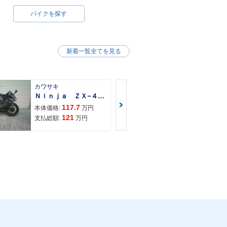
バイクを探す
新着一覧全てを見る
カワサキ
カワサキ
Ｎｉｎｊａ ＺＸ−４Ｒ ＳＥ
Ｚ９００ＲＳ
117.7
150
本体価格:
万円
本体価格:
121
157
支払総額:
万円
支払総額: