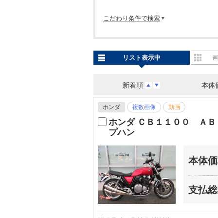
こだわり条件で検索
リスト表示中
新着順
本体
ホンダ
複数画像
動画
ホンダ ＣＢ１１００ Ａ
プハン
本体価
支払総