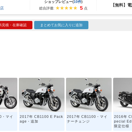
ショップレビュー(
10件
)
【無料】電
5
店
総合評価:
点
料見積・在庫確認
まとめてお気に入りに追加
00・マイ
2017年 CB1100 E Pack
2017年 CB1100・マイ
2016年 C
age・追加
ナーチェンジ
pecial 
限定仕様