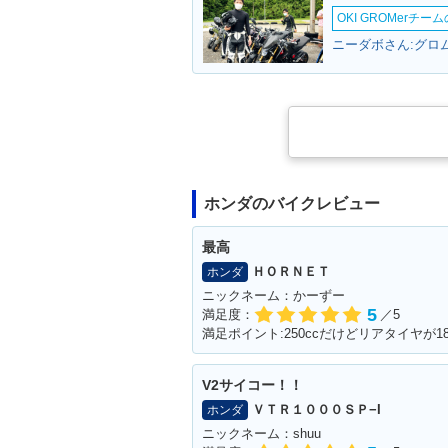
OKI GROMerチ
ニーダボさん:グロム
2009年 CB1100
2007年 CB110
ept Model
ホンダのバイクレビュー
最高
ＨＯＲＮＥＴ
ホンダ
ニックネーム：かーずー
5
満足度：
／5
満足ポイント:250ccだけどリアタイヤが
V2サイコー！！
ＶＴＲ１０００ＳＰ−I
ホンダ
ニックネーム：shuu