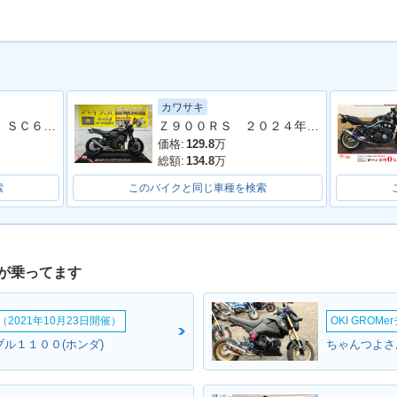
カワサキ
ＣＢ１１００ＥＸ ＳＣ６５ ２０１８年モデル モリワキショート管 ハリケーンアップハンドル ロングタンデムバー
Ｚ９００ＲＳ ２０２４年モデル 社外フルエキマフラー フェンダーレス ラジエーターカバー タンデムバー シート カスタム多数
0 ABS・
2014年 CB1100・マイ
2012年 CB1100 BLACK
2012年 C
ジ
ナーチェンジ
STYLE ABS・追加
STYLE
価格:
129.8
万
総額:
134.8
万
索
このバイクと同じ車種を検索
が乗ってます
 Type 1
2010年 CB1100 Type 2
2010年 CB1100 Type
2010年 C
dition・
ABS・新登場
2・新登場
ABS・新
2021年10月23日開催）
OKI GROM
ブル１１００(ホンダ)
ちゃんつよさん