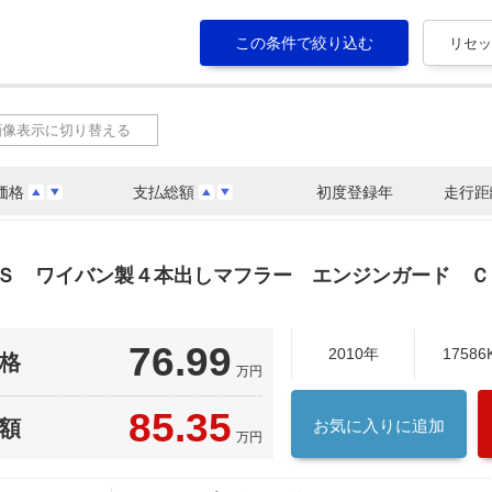
画像表示に切り替える
価格
支払総額
初度登録年
走行距
ＢＳ ワイバン製４本出しマフラー エンジンガード 
76.99
2010年
17586
格
万円
85.35
額
お気に入りに追加
万円