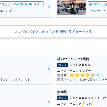
ームの走行会（2020年9月20日開催）
南の駅やえせ撮
(ホンダ)
ハッシーさん
0F Conc
ホンダのバイクに乗っている沖縄のライダーを見る
社内ツーリング1回目
ＣＲＦ２５０Ｍ
ホンダ
ニックネーム：ミヤギー
4
満足度：
／5
180ついているところ！
満足ポイント:これから探っていき
大満足！
ＣＢ４００Ｓｕｐｅｒ ボ
ホンダ
ニックネーム：きみちゃん