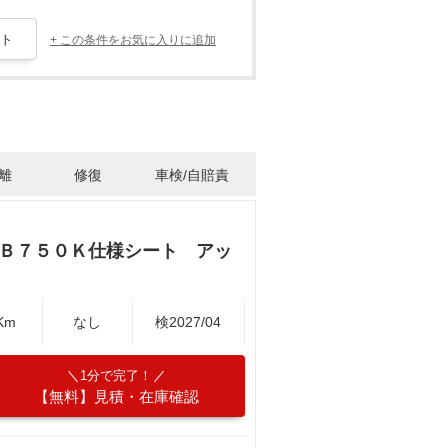
+ この条件をお気に入りに追加
離
修復
車検/自賠責
ＣＢ７５０Ｋ仕様シート アッ
Km
なし
検2027/04
1分で完了！
【無料】見積・在庫確認