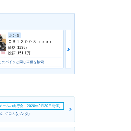
ホンダ
ヤマハ
ＣＢ１３００Ｓｕｐｅｒ Ｆｏｕｒ ワイバーンフルエキＭＦ
B1100 BLACK
2012年 CB1100 ABS・
・追加
マイナーチェンジ
価格:
139
万
価格:
52.8
万
総額:
151.1
万
総額:
57.8
万
このバイクと同じ車種を検索
このバイクと同じ車種を検索
B1100 Type 1
2010年 CB1100 Type
登場
1・新登場
erチームの走行会（2020年9月20日開催）
:グロム(ホンダ)