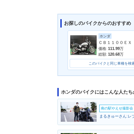
お探しのバイクからのおすすめ
ホンダ
2014年 CB1100 BLACK
2014年 CB110
STYLE・マイナーチェン
マイナーチェン
価格:
111.99
万
ジ
総額:
120.68
万
このバイクと同じ車種を検
ホンダのバイクにはこんな人たち
2012年 CB1100・マイ
2011年 CB1100
ナーチェンジ
ABS Special E
南の駅やえせ撮影会（
特別・限定仕様
まるきゅーさん:レ