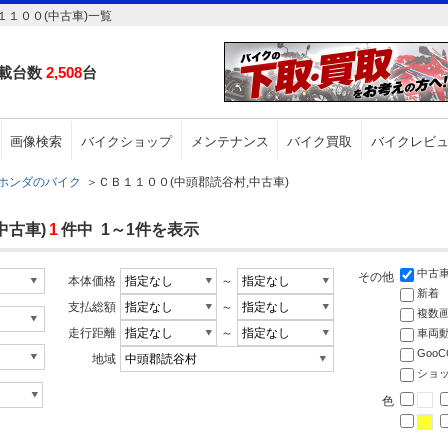
１００(中古車)一覧
載台数
2,508
台
画像検索
バイクショップ
メンテナンス
バイク買取
バイクレビ
ホンダのバイク
＞
ＣＢ１１００(中頭郡読谷村,中古車)
中古車)
1
件中 1～1件を表示
中古
その他
本体価格
～
新着
支払総額
～
複数
走行距離
～
車両
Goo
地域
ショ
色