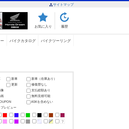
サイトマップ
お気に入り
履歴
ュー
バイクカタログ
バイクツーリング
車
新車
新車（在庫あり）
更新
修復歴なし
画像
支払総額あり
動画
無料見積可能
COUPON
ASKを含めない
ップレビュー