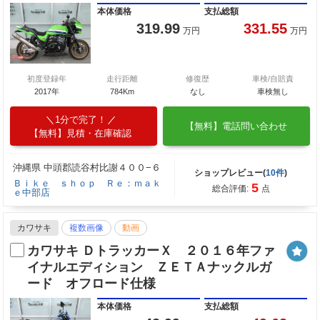
本体価格
支払総額
319.99
331.55
万円
万円
初度登録年
走行距離
修復歴
車検/自賠責
2017年
784Km
なし
車検無し
1分で完了！
【無料】電話問い合わせ
【無料】見積・在庫確認
沖縄県 中頭郡読谷村比謝４００−６
ショップレビュー(
10件
)
Ｂｉｋｅ ｓｈｏｐ Ｒｅ：ｍａｋ
5
総合評価:
点
ｅ中部店
カワサキ
複数画像
動画
カワサキ ＤトラッカーＸ ２０１６年ファ
イナルエディション ＺＥＴＡナックルガ
ード オフロード仕様
本体価格
支払総額