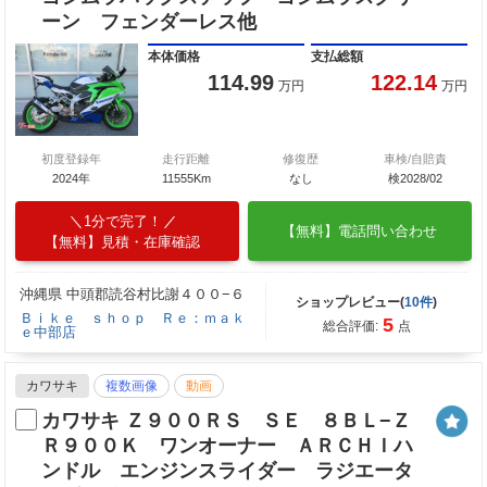
ーン フェンダーレス他
本体価格
支払総額
114.99
122.14
万円
万円
初度登録年
走行距離
修復歴
車検/自賠責
2024年
11555Km
なし
検2028/02
1分で完了！
【無料】電話問い合わせ
【無料】見積・在庫確認
沖縄県 中頭郡読谷村比謝４００−６
ショップレビュー(
10件
)
Ｂｉｋｅ ｓｈｏｐ Ｒｅ：ｍａｋ
5
総合評価:
点
ｅ中部店
カワサキ
複数画像
動画
カワサキ Ｚ９００ＲＳ ＳＥ ８ＢＬ−Ｚ
Ｒ９００Ｋ ワンオーナー ＡＲＣＨＩハ
ンドル エンジンスライダー ラジエータ