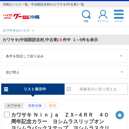
沖縄のバイク一覧：中頭郡読谷村のカワサキ(中古車)一覧
検索
マイページ
メニュー
カワサキのバイク
＞
カワサキ(中頭郡読谷村,中古車)
5
件中 1～5件を表示
条件を指定して絞り込み
並び替え
リスト表示中
画像表示に切り替える
カワサキ
複数画像
動画
カワサキ Ｎｉｎｊａ ＺＸ−４ＲＲ ４０
周年記念カラー ヨシムラスリップオン
ヨシムラバックステップ ヨシムラスクリ