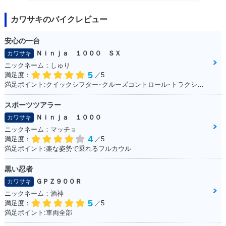
カワサキのバイクレビュー
安心の一台
Ｎｉｎｊａ １０００ ＳＸ
カワサキ
ニックネーム：しゅり
5
満足度：
／5
満足ポイント:クイックシフター･クルーズコントロール･トラクションコントロールに大満足！
スポーツツアラー
Ｎｉｎｊａ １０００
カワサキ
ニックネーム：マッチョ
4
満足度：
／5
満足ポイント:楽な姿勢で乗れるフルカウル
黒い忍者
ＧＰＺ９００Ｒ
カワサキ
ニックネーム：酒神
5
満足度：
／5
満足ポイント:車両全部