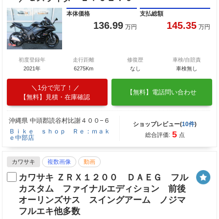
本体価格
支払総額
136.99
145.35
万円
万円
初度登録年
走行距離
修復歴
車検/自賠責
2021年
6275Km
なし
車検無し
1分で完了！
【無料】電話問い合わせ
【無料】見積・在庫確認
沖縄県 中頭郡読谷村比謝４００−６
ショップレビュー(
10件
)
Ｂｉｋｅ ｓｈｏｐ Ｒｅ：ｍａｋ
5
総合評価:
点
ｅ中部店
カワサキ
複数画像
動画
カワサキ ＺＲＸ１２００ ＤＡＥＧ フル
カスタム ファイナルエディション 前後
オーリンズサス スイングアーム ノジマ
フルエキ他多数