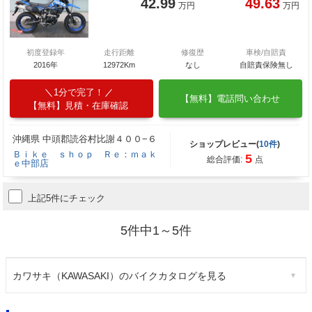
42.99
49.63
万円
万円
初度登録年
走行距離
修復歴
車検/自賠責
2016年
12972Km
なし
自賠責保険無し
1分で完了！
【無料】電話問い合わせ
【無料】見積・在庫確認
沖縄県 中頭郡読谷村比謝４００−６
ショップレビュー(
10件
)
Ｂｉｋｅ ｓｈｏｐ Ｒｅ：ｍａｋ
5
総合評価:
点
ｅ中部店
上記5件にチェック
5件中1～5件
カワサキ（KAWASAKI）のバイクカタログを見る