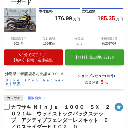
ーガード
本体価格
支払総額
176.99
185.35
万円
万円
初度登録年
走行距離
修復歴
車検/自賠責
2024年
1336Km
なし
検2027/07
1分で完了！
【無料】電話問い合わせ
【無料】見積・在庫確認
沖縄県 中頭郡読谷村比謝４００−６
ショップレビュー(
10件
)
Ｂｉｋｅ ｓｈｏｐ Ｒｅ：ｍａｋ
5
総合評価:
点
ｅ中部店
カワサキ
複数画像
カワサキ Ｎｉｎｊａ １０００ ＳＸ ２
０２１年 ウッドストックバックステッ
プ アクティブフェンダーレスキット Ｅ
／ＧスライダーＥＴＣ２．０