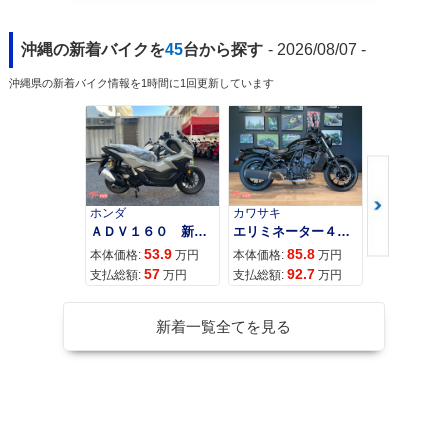
沖縄の新着バイクを
45
台から探す
- 2026/08/07 -
沖縄県の新着バイク情報を1時間に1回更新しています
ホンダ
カワサキ
カワサキ
ＡＤＶ１６０ 新車 ２０２６年最新モデル パールスモーキーグレー スマートキー ２９Ｌメットイン ＵＳＢ Ｔｙｐｅ−Ｃ装備
エリミネーター４００
53.9
85.8
95
本体価格:
万円
本体価格:
万円
本体価格:
57
92.7
10
支払総額:
万円
支払総額:
万円
支払総額:
新着一覧全てを見る