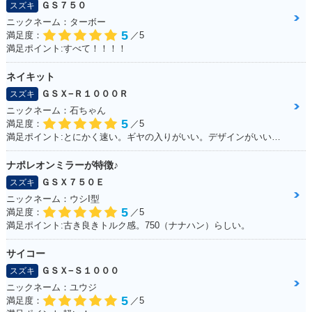
ＧＳ７５０
スズキ
ニックネーム：ターボー
5
満足度：
／5
満足ポイント:すべて！！！！
ネイキット
ＧＳＸ−Ｒ１０００Ｒ
スズキ
ニックネーム：石ちゃん
5
満足度：
／5
満足ポイント:とにかく速い。ギヤの入りがいい。デザインがいい！！
ナポレオンミラーが特徴♪
ＧＳＸ７５０Ｅ
スズキ
ニックネーム：ウシI型
5
満足度：
／5
満足ポイント:古き良きトルク感。750（ナナハン）らしい。
サイコー
ＧＳＸ−Ｓ１０００
スズキ
ニックネーム：ユウジ
5
満足度：
／5