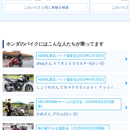
このバイクと同じ車種を検索
このバイク
ホンダのバイクにはこんな人たちが乗ってます
A&W名護店バイク撮影会(2019年1月19日)
shuuさん:ＶＴＲ１０００ＳＰ−I(ホンダ)
A&W名護店バイク撮影会(2019年4月20日)
しょうやさん:ＣＢ４００Ｓｕｐｅｒ Ｆｏｕｒ ＶＴＥＣ ＳＰＥＣ３(ホンダ)
OKI GROMerチームの走行会（2020年9月20日開
催）
かめさん:グロム(ホンダ)
南の駅やえせ撮影会（2020年6月28日開催）