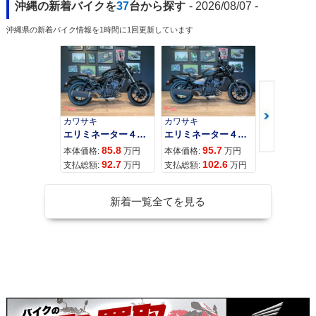
沖縄の新着バイクを
37
台から探す
- 2026/08/07 -
沖縄県の新着バイク情報を1時間に1回更新しています
カワサキ
カワサキ
カワサキ
エリミネーター４００
エリミネーター４００ＳＥ
85.8
95.7
11
本体価格:
万円
本体価格:
万円
本体価格:
92.7
102.6
12
支払総額:
万円
支払総額:
万円
支払総額:
新着一覧全てを見る