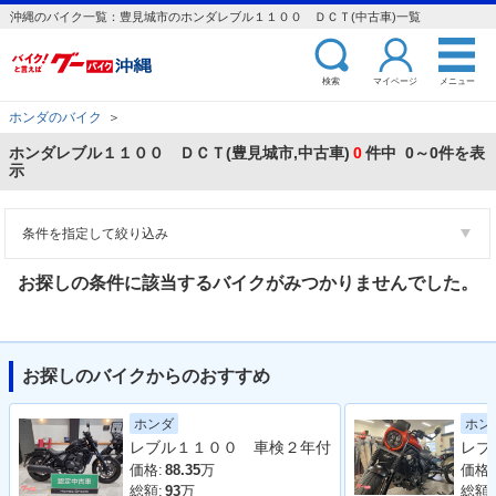
沖縄のバイク一覧：豊見城市のホンダレブル１１００ ＤＣＴ(中古車)一覧
検索
マイページ
メニュー
ホンダのバイク
＞
ホンダレブル１１００ ＤＣＴ(豊見城市,中古車)
0
件中 0～0件を表
示
条件を指定して絞り込み
お探しの条件に該当するバイクがみつかりませんでした。
お探しのバイクからのおすすめ
ホンダ
ホン
レブル１１００ 車検２年付
価格:
88.35
万
価格:
総額:
93
万
総額: