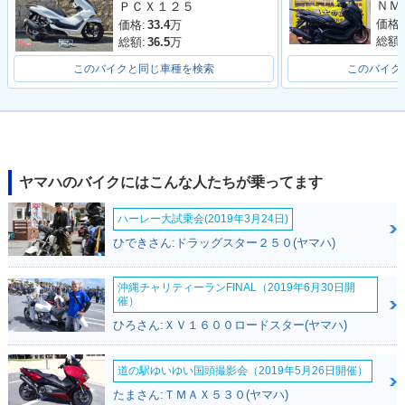
ＰＣＸ１２５
価格:
価格:
33.4
万
総額:
総額:
36.5
万
このバイクと同じ車種を検索
このバイク
ヤマハのバイクにはこんな人たちが乗ってます
ハーレー大試乗会(2019年3月24日)
ひできさん:ドラッグスター２５０(ヤマハ)
沖縄チャリティーランFINAL（2019年6月30日開
催）
ひろさん:ＸＶ１６００ロードスター(ヤマハ)
道の駅ゆいゆい国頭撮影会（2019年5月26日開催）
たまさん:ＴＭＡＸ５３０(ヤマハ)