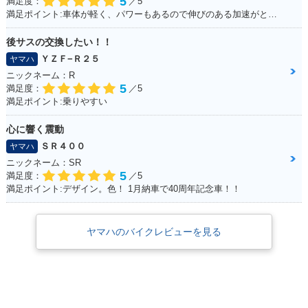
5
満足度：
／5
満足ポイント:車体が軽く、パワーもあるので伸びのある加速がとてもいいです。 高速道路も走りましたが、とても楽しめました。 また三気筒エンジンがとても気持ちよく、 国産車で三気筒エンジンはとても貴重だと感じた１台です。
後サスの交換したい！！
ＹＺＦ−Ｒ２５
ヤマハ
ニックネーム：R
5
満足度：
／5
満足ポイント:乗りやすい
心に響く震動
ＳＲ４００
ヤマハ
ニックネーム：SR
5
満足度：
／5
満足ポイント:デザイン。色！ 1月納車で40周年記念車！！
ヤマハのバイクレビューを見る