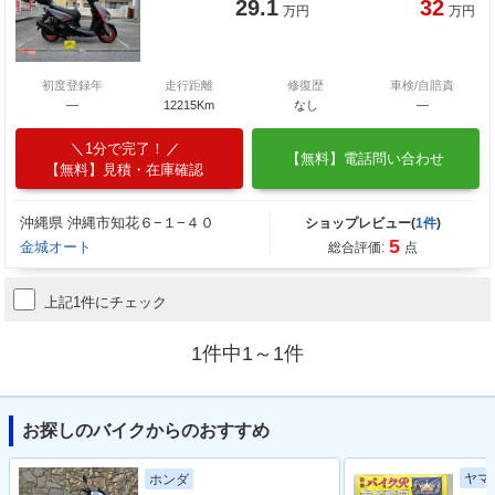
29.1
32
万円
万円
初度登録年
走行距離
修復歴
車検/自賠責
―
12215Km
なし
―
1分で完了！
【無料】電話問い合わせ
【無料】見積・在庫確認
沖縄県 沖縄市知花６−１−４０
ショップレビュー(
1件
)
5
金城オート
総合評価:
点
上記1件にチェック
1件中1～1件
お探しのバイクからのおすすめ
ヤマ
ホンダ