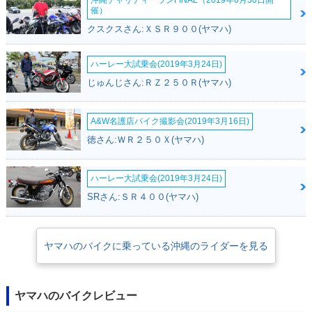
沖縄チャリティーランFINAL（2019年6月30日開
催）
クスクスさん:ＸＳＲ９００(ヤマハ)
ハーレー大試乗会(2019年3月24日)
2016年 TRICITY 12
2016年 TRICITY 12
2015年 TRICITY 12
じゅんじさん:ＲＺ２５０Ｒ(ヤマハ)
5 ABS・カラーチェ
5・カラーチェンジ
5 ABS・追加
ンジ
A&W名護店バイク撮影会(2019年3月16日)
徳さん:ＷＲ２５０Ｘ(ヤマハ)
ハーレー大試乗会(2019年3月24日)
SRさん:ＳＲ４００(ヤマハ)
2015年 TRICITY 12
5・新登場
ヤマハのバイクに乗っている沖縄のライダーを見る
ヤマハのバイクレビュー