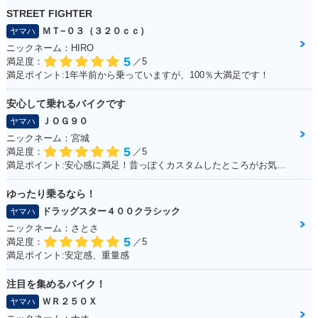
STREET FIGHTER
ＭＴ−０３（３２０ｃｃ）
ヤマハ
ニックネーム：HIRO
5
満足度：
／5
満足ポイント:1年半前から乗っていますが、100％大満足です！
安心して乗れるバイクです
ＪＯＧ９０
ヤマハ
ニックネーム：宮城
5
満足度：
／5
満足ポイント:安心感に満足！昔っぽくカスタムしたところがお気に入り！ ※今回のイベントでの撮影は、積載車等で移動をしており、 公道の走行はしておりません。
ゆったり乗るなら！
ドラッグスター４００クラシック
ヤマハ
ニックネーム：さとさ
5
満足度：
／5
満足ポイント:安定感、重量感
注目を集めるバイク！
ＷＲ２５０Ｘ
ヤマハ