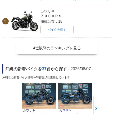
カワサキ
Ｚ９００ＲＳ
3
掲載台数：15
バイクを探す
4位以降のランキングを見る
沖縄の新着バイクを
37
台から探す
- 2026/08/07 -
沖縄県の新着バイク情報を1時間に1回更新しています
カワサキ
カワサキ
カワサキ