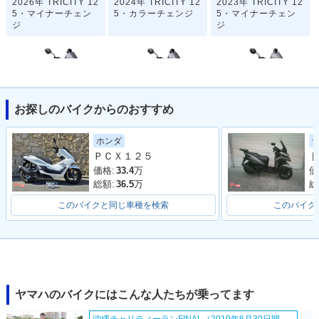
2026年 TRICITY 12
2024年 TRICITY 12
2023年 TRICITY 12
5・マイナーチェン
5・カラーチェンジ
5・マイナーチェン
ジ
ジ
お探しのバイクからのおすすめ
2021年 TRICITY 12
2021年 TRICITY 12
2019年 TRICITY 12
ホンダ
5 ABS・カラーチェ
5・カラーチェンジ
5 ABS・カラーチェ
ＰＣＸ１２５
ト
ンジ
ンジ
価格:
33.4
万
価
総額:
36.5
万
総
このバイクと同じ車種を検索
このバイク
2019年 TRICITY 12
2018年 TRICITY 12
2018年 TRICITY 12
5・カラーチェンジ
5 ABS・フルモデル
5・フルモデルチェ
チェンジ
ンジ
ヤマハのバイクにはこんな人たちが乗ってます