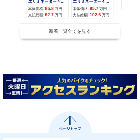
エリミネーター４００
エリミネーター４００ＳＥ
85.8
95.7
11
本体価格:
万円
本体価格:
万円
本体価格:
92.7
102.6
12
支払総額:
万円
支払総額:
万円
支払総額:
新着一覧全てを見る