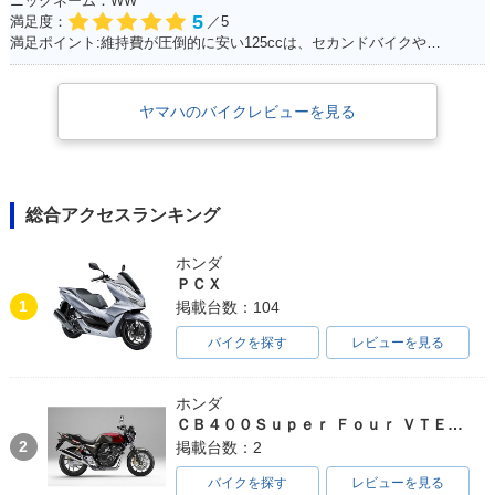
ニックネーム：WW
5
満足度：
／5
満足ポイント:維持費が圧倒的に安い125ccは、セカンドバイクや通勤用としてオススメ。125ccスクーターの中でも、シグナスXの走行性能は力強く、普段の街乗りでは、力不足を感じる事はあまりない。 メットインも半ヘル2つなら余裕で入るので、収納性も抜群。
ヤマハのバイクレビューを見る
総合アクセスランキング
ホンダ
ＰＣＸ
1
掲載台数：104
バイクを探す
レビューを見る
ホンダ
ＣＢ４００Ｓｕｐｅｒ Ｆｏｕｒ ＶＴＥＣ ＳＰＥＣ３
2
掲載台数：2
バイクを探す
レビューを見る