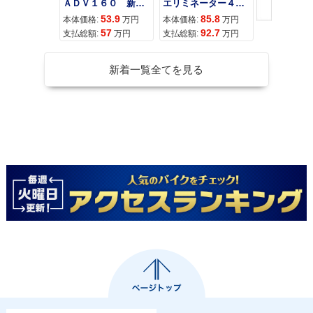
ＡＤＶ１６０ 新車 ２０２６年最新モデル パールスモーキーグレー スマートキー ２９Ｌメットイン ＵＳＢ Ｔｙｐｅ−Ｃ装備
エリミネーター４００
53.9
85.8
95
本体価格:
万円
本体価格:
万円
本体価格:
57
92.7
10
支払総額:
万円
支払総額:
万円
支払総額:
新着一覧全てを見る