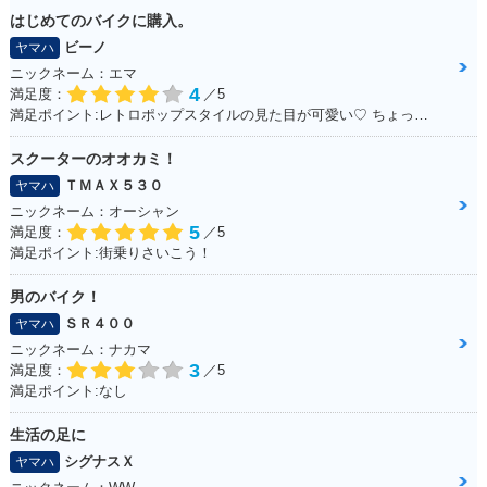
はじめてのバイクに購入。
ビーノ
ヤマハ
ニックネーム：エマ
4
満足度：
／5
2004年 CYGNUS X
満足ポイント:レトロポップスタイルの見た目が可愛い♡ ちょっとしたお買いものに行くときに便利！
SR・新登場
スクーターのオオカミ！
ＴＭＡＸ５３０
ヤマハ
ニックネーム：オーシャン
5
満足度：
／5
満足ポイント:街乗りさいこう！
男のバイク！
ＳＲ４００
ヤマハ
ニックネーム：ナカマ
3
満足度：
／5
満足ポイント:なし
生活の足に
シグナスＸ
ヤマハ