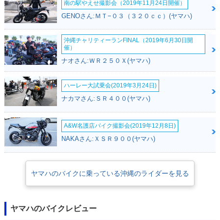
別・限定仕様
南の駅やえせ撮影会（2019年11月24日開催）
GENOさん:ＭＴ−０３（３２０ｃｃ）(ヤマハ)
沖縄チャリティーランFINAL（2019年6月30日開
催）
ナオさん:ＷＲ２５０Ｘ(ヤマハ)
2011年 CYGNUS X
2010年 CYGNUS X
2008年 CYGNUS X
SR・マイナーチェン
SR・マイナーチェン
SR FI version・フ
ハーレー大試乗会(2019年3月24日)
ジ
ジ
ルモデルチェンジ
ナカマさん:ＳＲ４００(ヤマハ)
A&W名護店バイク撮影会(2019年12月8日)
NAKAさん:ＸＳＲ９００(ヤマハ)
2006年 CYGNUS X
2005年 CYGNUS X
2005年 CYGNUS X
ヤマハのバイクに乗っている沖縄のライダーを見る
SR・カラーチェンジ
SR 50th Anniversar
SR・マイナーチェン
y Special Edition・
ジ
特別・限定仕様
ヤマハのバイクレビュー