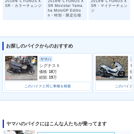
2018年 CYGNUS X
2018年 CYGNUS X
2018年 CYGNUS X
SR・カラーチェンジ
SR Movistar Yama
SR・マイナーチェン
ha MotoGP Editio
ジ
n・特別・限定仕様
お探しのバイクからのおすすめ
ヤマハ
2017年 CYGNUS X
2016年 CYGNUS X
2015年 CYGNUS X
シグナスＸ
Ｐ
SR SPECIAL EDITI
SR・フルモデルチェ
SR・カラーチェンジ
ON・特別・限定仕
ンジ
価格:
18
万
価
様
総額:
19
万
総
このバイクと同じ車種を検索
このバイク
2014年 CYGNUS X
2013年 CYGNUS X
2012年 CYGNUS X
ヤマハのバイクにはこんな人たちが乗ってます
SR・特別・限定仕様
SR・フルモデルチェ
SR WGP50th Anniv
ンジ
ersary Edition・特