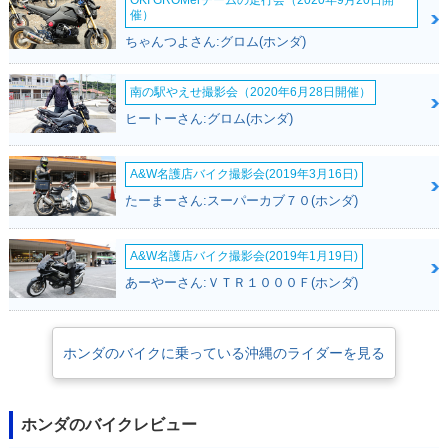
OKI GROMerチームの走行会（2020年9月20日開
催）
ちゃんつよさん:グロム(ホンダ)
南の駅やえせ撮影会（2020年6月28日開催）
1993年 GYRO CAN
1991年 GYRO CAN
1991年 GYRO CAN
ヒートーさん:グロム(ホンダ)
OPY デッキタイプ・
OPY ワゴンタイプ・
OPY デッキタイプ・
マイナーチェンジ
新登場
新登場
A&W名護店バイク撮影会(2019年3月16日)
たーまーさん:スーパーカブ７０(ホンダ)
A&W名護店バイク撮影会(2019年1月19日)
あーやーさん:ＶＴＲ１０００Ｆ(ホンダ)
ホンダのバイクに乗っている沖縄のライダーを見る
ホンダのバイクレビュー