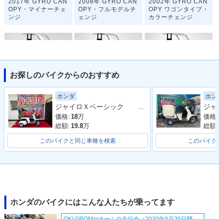
2017年 GYRO CAN
2008年 GYRO CAN
2002年 GYRO CAN
OPY・マイナーチェ
OPY・フルモデルチ
OPY ワゴンタイプ・
ンジ
ェンジ
カラーチェンジ
お探しのバイクからのおすすめ
2002年 GYRO CAN
2000年 GYRO CAN
2000年 GYRO CAN
ホンダ
ホン
OPY デッキタイプ・
OPY ワゴンタイプ・
OPY デッキタイプ・
ジャイロＸベーシック オプショングリップヒーター リアキャリア
カラーチェンジ
マイナーチェンジ
マイナーチェンジ
価格:
18
万
価格:
総額:
19.8
万
総額:
このバイクと同じ車種を検索
このバイク
1996年 GYRO CAN
1996年 GYRO CAN
1993年 GYRO CAN
OPY ワゴンタイプ・
OPY デッキタイプ・
OPY ワゴンタイプ・
マイナーチェンジ
マイナーチェンジ
マイナーチェンジ
ホンダのバイクにはこんな人たちが乗ってます