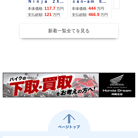
Ｎｉｎｊａ ＺＸ−４Ｒ ＳＥ
ｃａｎ−ａｍ ＳＰＹＤＥＲ ＲＴ ＬＩＭＩＴＥＤ
117.7
444
68
本体価格:
万円
本体価格:
万円
本体価格:
121
466.9
71
支払総額:
万円
支払総額:
万円
支払総額:
新着一覧全てを見る