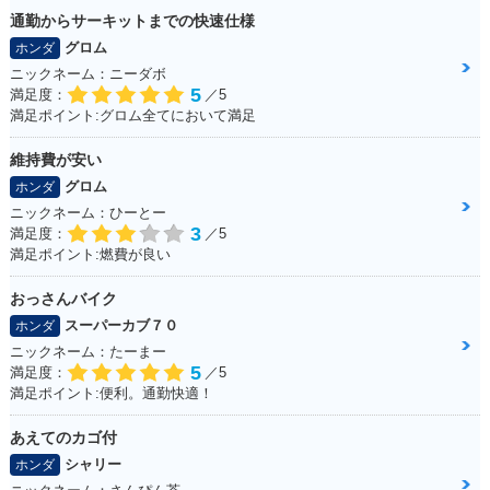
通勤からサーキットまでの快速仕様
グロム
ホンダ
ニックネーム：ニーダボ
5
満足度：
／5
満足ポイント:グロム全てにおいて満足
維持費が安い
グロム
ホンダ
ニックネーム：ひーとー
3
満足度：
／5
満足ポイント:燃費が良い
おっさんバイク
スーパーカブ７０
ホンダ
ニックネーム：たーまー
5
満足度：
／5
満足ポイント:便利。通勤快適！
あえてのカゴ付
シャリー
ホンダ