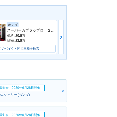
ホンダ
ホンダ
スーパーカブ５０プロ ２０２２年モデル フロントカゴ センタースタンド サイドスタンド
per Cub 50
2007年 Super Cub 50
e・マイナーチェン
Custom・マイナーチェ
価格:
20.9
万
価格:
26.8
万
ンジ
総額:
23.9
万
総額:
29.8
万
このバイクと同じ車種を検索
このバイクと同じ車種を検索
per Cub 50
1999年 Super Cub 50
rd・カラーチェン
Standard・マイナーチェ
影会（2020年6月28日開催）
ンジ
ん:シャリー(ホンダ)
影会（2020年6月28日開催）