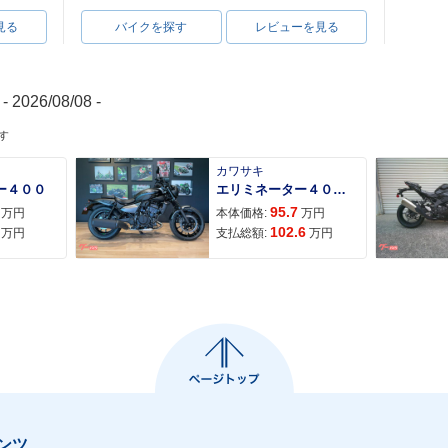
見る
バイクを探す
レビューを見る
- 2026/08/08 -
す
Cub 50
1983年 Super Cub 50
1983年 Super Cub 50
1983年 Su
マイナーチェ
Standard・マイナーチェ
P type・マイナーチェン
Delux
カワサキ
ンジ
ジ
ジ
ー４００
エリミネーター４００ＳＥ
95.7
万円
本体価格:
万円
102.6
万円
支払総額:
万円
Cub 50
1982年 Super Cub 50
1982年 Super Cub 50
1982年 Su
追加
ST・マイナーチェンジ
SDX セル付・マイナーチ
SDX・マ
ェンジ
ンツ