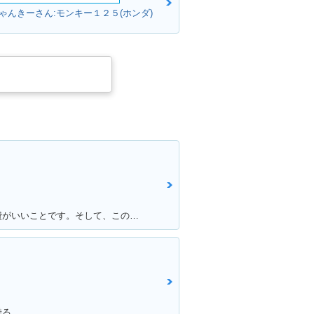
ゃんきーさん:モンキー１２５(ホンダ)
per Cub 50
1998年 Super Cub 50
m・マイナーチェ
Business・マイナーチェ
ンジ
per Cub 50
1995年 Super Cub 50
rd・マイナーチェ
Deluxe・マイナーチェン
ジ
満足ポイント:満足している点は燃費がいいことです。そして、この赤色がこだわりポイントです！
乗る