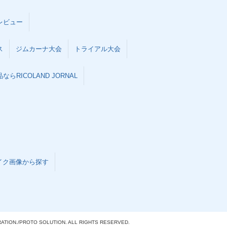
レビュー
uper Cub C50
1978年 Super Cub C50
ス
ジムカーナ大会
トライアル大会
 セル付・マイナ
Deluxe・マイナーチェン
ジ
ジ
らRICOLAND JORNAL
1969年 Super Cub C50
uper Cub C50
M セル付・マイナーチェ
・追加
イク画像から探す
ンジ
ATION./
PROTO SOLUTION. ALL RIGHTS RESERVED.