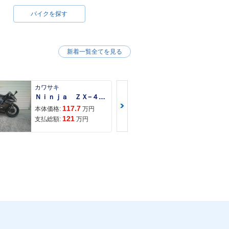
バイクを探す
新着一覧全てを見る
per Cub 50
1983年 Super Cub 50
e・マイナーチェン
Super Custom セル付・
カワサキ
カワサキ
追加
Ｎｉｎｊａ ＺＸ−４Ｒ ＳＥ
Ｚ９００ＲＳ
117.7
150
本体価格:
万円
本体価格:
121
157
支払総額:
万円
支払総額:
per Cub 50
1982年 Super Cub 50
イナーチェンジ
Deluxe・マイナーチェン
ジ