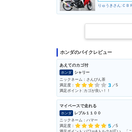
りゅうきさん:ＣＢＲ
1999年 Super Cub 50
1999年 Super 
Deluxe・マイナーチェン
Custom・マ
ジ
ンジ
ホンダのバイクレビュー
あえてのカゴ付
シャリー
ホンダ
1996年 Super Cub 50
1996年 Super 
ニックネーム：さんぴん茶
Standard・マイナーチェ
Deluxe・マ
3
満足度：
／5
ンジ
ジ
満足ポイント:カゴが良い！！
マイペースで走れる
レブル１１００
ホンダ
ニックネーム：ハマー
5
満足度：
／5