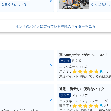
２５０Ｒ(ホンダ)
やんばるぶに
Cub 50
1998年 Super Cub 50
1998年 Super Cub 50
1998年 Su
イナーチェ
Standard・マイナーチェ
Deluxe・マイナーチェン
Custo
ンジ
ジ
ンジ
ホンダのバイクに乗っている沖縄のライダーを見る
真っ赤なボディがかっこいい！
ＰＣＸ
ホンダ
Cub 50
1996年 Super Cub 50
1996年 Super Cub 50
1995年 Su
ニックネーム：れん
イナーチェン
Custom・マイナーチェ
Business・マイナーチェ
Standa
5
満足度：
／5
ンジ
ンジ
ンジ
通勤・街乗りに便利なバイク
フォルツァ
ホンダ
ニックネーム：フォルツァライダー
5
満足度：
／5
満足ポイント:パワー&トルクが広い。「これから」どんどんこだわっていくのが楽しみ！
満足ポイント:燃費が良い、荷物が