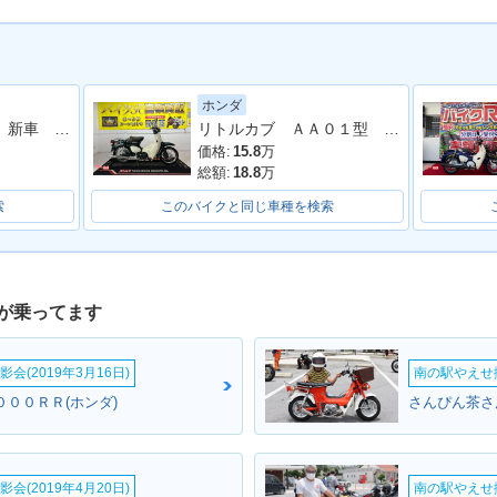
ホンダ
スーパーカブ５０ 新車 ファイナルエディション
リトルカブ ＡＡ０１型 ２００８年モデル センタースタンド サイドスタンド リアキャリア
Cub 5
2008年 Super Cub 50 5
2007年 Super Cub 50
2007年 Su
チェンジ
0周年スペシャル・特
Standard・マイナーチェ
Delux
価格:
15.8
万
別・限定仕様
ンジ
ジ
総額:
18.8
万
索
このバイクと同じ車種を検索
が乗ってます
Cub 50
2002年 Super Cub 50
2002年 Super Cub 50
2001年 Su
マイナーチェ
Deluxe・マイナーチェン
Custom・マイナーチェ
Standa
会(2019年3月16日)
南の駅やえせ撮
ジ
ンジ
ジ
０００ＲＲ(ホンダ)
さんぴん茶さ
会(2019年4月20日)
南の駅やえせ撮