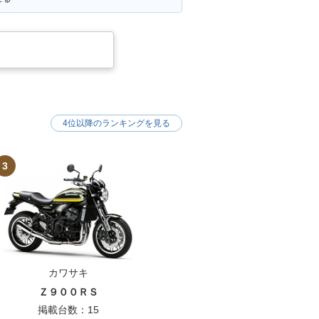
per Cub 50
1993年 Super Cub 50
m・マイナーチェ
Business・マイナーチェ
ンジ
4位以降のランキングを見る
per Cub 50 3
1986年 Super Cub 50
念特別仕様車・
Standard・マイナーチェ
3
定仕様
ンジ
カワサキ
per Cub 50
1983年 Super Cub 50
Ｚ９００ＲＳ
Custom・マイナ
Standard・マイナーチェ
ジ
ンジ
掲載台数：15