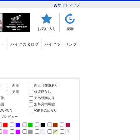
サイトマップ
お気に入り
履歴
ュー
バイクカタログ
バイクツーリング
車
新車
新車（在庫あり）
更新
修復歴なし
画像
支払総額あり
動画
無料見積可能
COUPON
ASKを含めない
ップレビュー