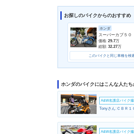
お探しのバイクからのおすすめ
ホンダ
2018年 Super Cub 5
2012年 Super 
0・フルモデルチェンジ
0・フルモデル
価格:
29.7
万
総額:
32.27
万
このバイクと同じ車種を検
ホンダのバイクにはこんな人たち
2002年 Super Cub 50
2002年 Super 
STREET仕様・マイナー
Standard・
A&W名護店バイク撮影
チェンジ
ンジ
Tonyさん:ＣＢＲ１
A&W名護店バイク撮影