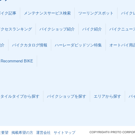
バイク記事
メンテナンスサービス検索
ツーリングスポット
バイク
Cub 50
1981年 Super Cub 50
1978年 Super Cub C50
1978年 S
アクセスランキング
バイクショップ紹介
バイク紹介
バイクニュー
付・マイナ
Deluxe・マイナーチェン
Standard・マイナーチェ
Deluxe
ジ
ンジ
ーチェン
紹介
バイクカタログ情報
ハーレーダビッドソン特集
オートバイ用品な
Recommend BIKE
Cub C50
1976年 Super Cub C50
1971年 Super Cub C50
1971年 S
付・マイナ
Deluxe・マイナーチェン
Deluxe セル付・追加
Deluxe
スタイルタイプから探す
バイクショップを探す
エリアから探す
バ
ジ
ご要望
掲載希望の方
運営会社
サイトマップ
COPYRIGHT© PROTO CORPOR