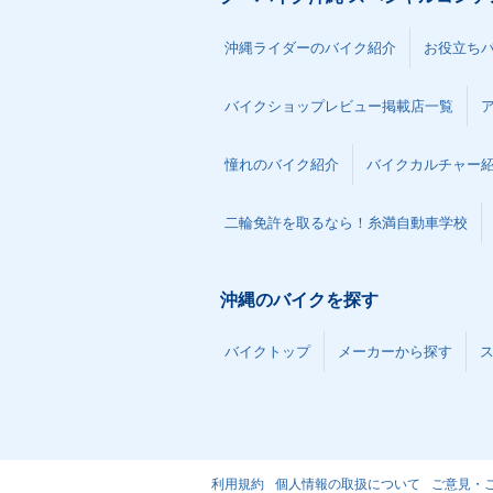
沖縄ライダーのバイク紹介
お役立ち
1981年 Super Cub 50
1981年 Super 
バイクショップレビュー掲載店一覧
Standard・マイナーチェ
Deluxe セル
ンジ
ーチェンジ
憧れのバイク紹介
バイクカルチャー
二輪免許を取るなら！糸満自動車学校
沖縄のバイクを探す
1976年 Super Cub C50
1976年 Super 
Standard・マイナーチェ
Deluxe セル
バイクトップ
メーカーから探す
ンジ
ーチェンジ
利用規約
個人情報の取扱について
ご意見・