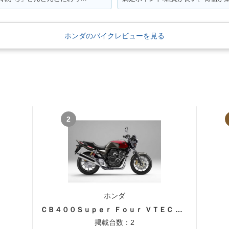
Cub 50
1993年 Super Cub 50
1993年 Super Cub 50
1993年 Su
マイナーチェ
Standard・マイナーチェ
Deluxe・マイナーチェン
Custo
ンジ
ジ
ンジ
ホンダのバイクレビューを見る
Cub 50
1991年 Super Cub 50
1991年 Super Cub 50
1988年 Su
イナーチェン
Custom・マイナーチェ
Business・マイナーチェ
0周年記
2
ンジ
ンジ
特別・限
ホンダ
1983年 Super Cub 50
1983年 Su
Cub 50
1986年 Super Cub 50
ＣＢ４００Ｓｕｐｅｒ Ｆｏｕｒ ＶＴＥＣ ＳＰＥＣ３
Super Custom セル付・
Super 
イナーチェ
Business・マイナーチェ
マイナーチェンジ
ーチェン
ンジ
掲載台数：2