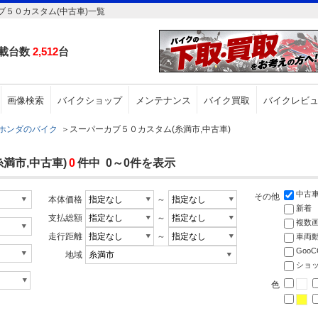
５０カスタム(中古車)一覧
載台数
2,512
台
画像検索
バイクショップ
メンテナンス
バイク買取
バイクレビ
ホンダのバイク
＞
スーパーカブ５０カスタム(糸満市,中古車)
満市,中古車)
0
件中 0～0件を表示
中古
その他
本体価格
～
新着
支払総額
～
複数
走行距離
～
車両
Goo
地域
ショ
色