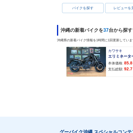
バイクを探す
レビューを
沖縄の新着バイクを
37
台から探す
沖縄県の新着バイク情報を1時間に1回更新していま
1983年 Super Cub 50
1983年 Super 
Deluxe・マイナーチェン
Business・
カワサキ
ジ
ンジ
エリミネータ
85.8
本体価格:
92.7
支払総額:
1983年 Super Cub 50
1982年 Super 
Super Custom・追加
STD・PRO・
グーバイク沖縄 スペシャルコンテ