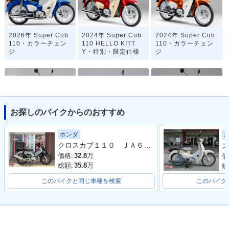
2026年 Super Cub
2024年 Super Cub
2024年 Super Cub
110・カラーチェン
110 HELLO KITT
110・カラーチェン
ジ
Y・特別・限定仕様
ジ
お探しのバイクからのおすすめ
2022年 Super Cub
2020年 Super Cub
2020年 Super Cub
ホンダ
110・マイナーチェ
110「天気の子」ve
110・マイナーチェ
クロスカブ１１０ ＪＡ６０型 ２０２２年モデル ＡＢＳ ＳＰ忠男マフラー センターキャリア リアボックス その他カスタム多数車両
ス
ンジ
r.・特別・限定仕様
ンジ
価格:
32.8
万
価
総額:
35.8
万
総
このバイクと同じ車種を検索
このバイク
2019年 Super Cub
2019年 Super Cub
2018年 Super Cub