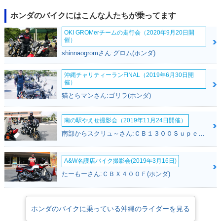
110 Street・特別・
110 60周年アニバー
110・フルモデルチ
限定仕様
サリー・特別・限定
ェンジ
ホンダのバイクにはこんな人たちが乗ってます
仕様
OKI GROMerチームの走行会（2020年9月20日開
催）
shinnaogromさん:グロム(ホンダ)
沖縄チャリティーランFINAL（2019年6月30日開
催）
2012年 Super Cub
2010年 Super Cub
2010年 Super Cub
猫とらマンさん:ゴリラ(ホンダ)
110・フルモデルチ
110・カラーチェン
110・カラーチェン
ェンジ
ジ
ジ
南の駅やえせ撮影会（2019年11月24日開催）
南部からスクリュ～さん:ＣＢ１３００Ｓｕｐｅｒ Ｆｏｕｒ(ホンダ)
A&W名護店バイク撮影会(2019年3月16日)
たーもーさん:ＣＢＸ４００Ｆ(ホンダ)
2009年 Super Cub
110・新登場
ホンダのバイクに乗っている沖縄のライダーを見る