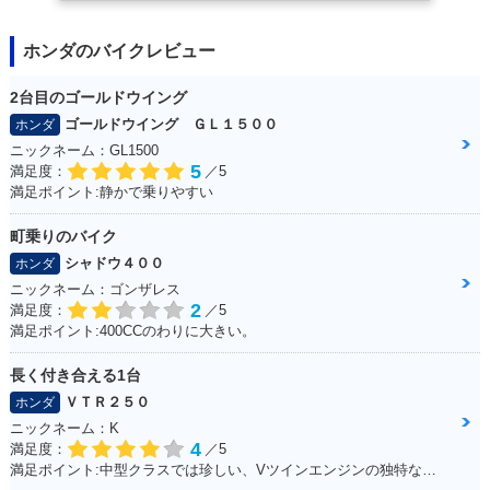
ホンダのバイクレビュー
2台目のゴールドウイング
ゴールドウイング ＧＬ１５００
ホンダ
ニックネーム：GL1500
5
満足度：
／5
満足ポイント:静かで乗りやすい
町乗りのバイク
シャドウ４００
ホンダ
ニックネーム：ゴンザレス
2
満足度：
／5
満足ポイント:400CCのわりに大きい。
長く付き合える1台
ＶＴＲ２５０
ホンダ
ニックネーム：K
4
満足度：
／5
満足ポイント:中型クラスでは珍しい、Vツインエンジンの独特なエンジンサウンドは走っていて気持ちが良い。燃費、運動性能、乗り心地と、どれを取っても優秀で、街乗りからツーリングまで1台でこなせてしまう優等生。