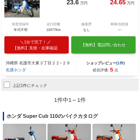
23.6
24.65
万円
万円
初度登録年
走行距離
修復歴
車検/自賠責
年式不明
10477Km
なし
―
1分で完了！
【無料】電話問い合わせ
【無料】見積・在庫確認
沖縄県 名護市大東３丁目２２−２９
ショップレビュー(
1件
)
5
名護ホンダ
総合評価:
点
上記1件にチェック
1件中1～1件
ホンダ Super Cub 110のバイクカタログ