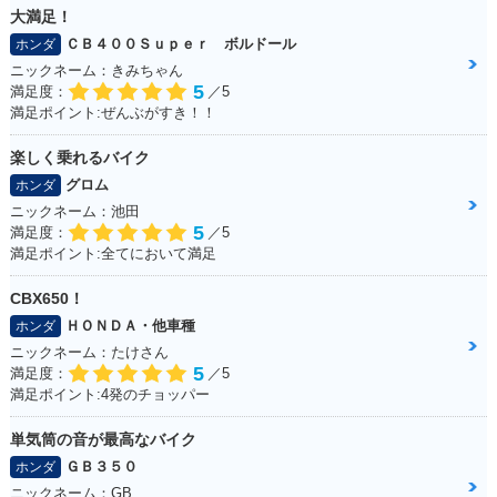
大満足！
ＣＢ４００Ｓｕｐｅｒ ボルドール
ホンダ
2002年 Super Cub
2001年 Super Cub
1999年 Super Cub
50 Custom・マイナ
50 Standard・カラ
50 Standard・マイ
ニックネーム：きみちゃん
ーチェンジ
ーチェンジ
ナーチェンジ
5
満足度：
／5
満足ポイント:ぜんぶがすき！！
楽しく乗れるバイク
グロム
ホンダ
ニックネーム：池田
5
満足度：
／5
満足ポイント:全てにおいて満足
1999年 Super Cub
1999年 Super Cub
1998年 Super Cub
50 Deluxe・マイナ
50 Custom・マイナ
50 Standard・マイ
ーチェンジ
ーチェンジ
ナーチェンジ
CBX650！
ＨＯＮＤＡ・他車種
ホンダ
ニックネーム：たけさん
5
満足度：
／5
満足ポイント:4発のチョッパー
単気筒の音が最高なバイク
1998年 Super Cub
1998年 Super Cub
1998年 Super Cub
ＧＢ３５０
ホンダ
50 Deluxe・マイナ
50 Custom・マイナ
50 Business・マイ
ニックネーム：GB
ーチェンジ
ーチェンジ
ナーチェンジ