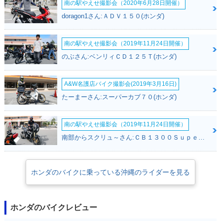
南の駅やえせ撮影会（2020年6月28日開催）
doragon1さん:ＡＤＶ１５０(ホンダ)
南の駅やえせ撮影会（2019年11月24日開催）
のぶさん:ベンリィＣＤ１２５Ｔ(ホンダ)
2007年 Super Cub
2007年 Super Cub
2007年 Super Cub
50 Standard・マイ
50 Deluxe・マイナ
50 Custom・マイナ
ナーチェンジ
ーチェンジ
ーチェンジ
A&W名護店バイク撮影会(2019年3月16日)
たーまーさん:スーパーカブ７０(ホンダ)
南の駅やえせ撮影会（2019年11月24日開催）
南部からスクリュ～さん:ＣＢ１３００Ｓｕｐｅｒ Ｆｏｕｒ(ホンダ)
2002年 Super Cub
2002年 Super Cub
2002年 Super Cub
50 STREET仕様・
50 Standard・マイ
50 Deluxe・マイナ
マイナーチェンジ
ナーチェンジ
ーチェンジ
ホンダのバイクに乗っている沖縄のライダーを見る
ホンダのバイクレビュー