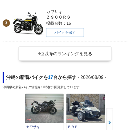
カワサキ
Ｚ９００ＲＳ
1995年 Super Cub
1995年 Super Cub
1993年 Super Cub
3
掲載台数：15
50 Custom・マイナ
50 Business・マイ
50 Standard・マイ
ーチェンジ
ナーチェンジ
ナーチェンジ
バイクを探す
4位以降のランキングを見る
1993年 Super Cub
1993年 Super Cub
1993年 Super Cub
沖縄の新着バイクを
17
台から探す
- 2026/08/09 -
50 Deluxe・マイナ
50 Custom・マイナ
50 Business・マイ
ーチェンジ
ーチェンジ
ナーチェンジ
沖縄県の新着バイク情報を1時間に1回更新しています
カワサキ
ＢＲＰ
スズキ
1991年 Super Cub
1991年 Super Cub
1991年 Super Cub