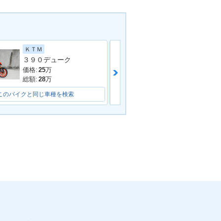
スズキ
ＫＴＭ
３９０デューク
価格:
11.8
万
価格:
25
万
総額:
14.8
万
総額:
28
万
このバイクと同じ車種を検索
このバイクと同じ車種を検索