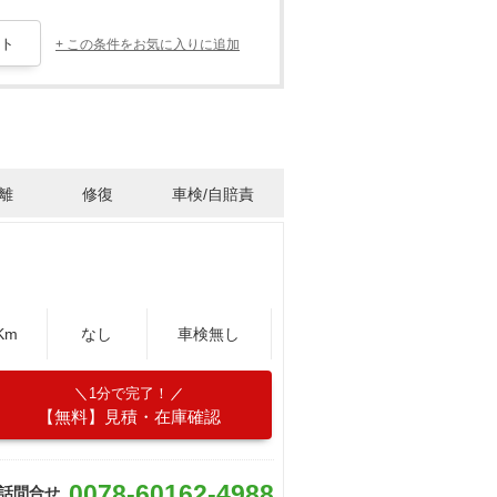
+ この条件をお気に入りに追加
離
修復
車検/自賠責
Km
なし
車検無し
1分で完了！
【無料】見積・在庫確認
0078-60162-4988
話問合せ