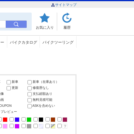
サイトマップ
お気に入り
履歴
ュー
バイクカタログ
バイクツーリング
車
新車
新車（在庫あり）
更新
修復歴なし
画像
支払総額あり
動画
無料見積可能
COUPON
ASKを含めない
ップレビュー