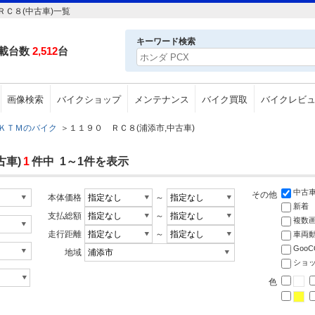
Ｃ８(中古車)一覧
キーワード検索
載台数
2,512
台
画像検索
バイクショップ
メンテナンス
バイク買取
バイクレビ
ＫＴＭのバイク
＞
１１９０ ＲＣ８(浦添市,中古車)
古車)
1
件中 1～1件を表示
中古
その他
本体価格
～
新着
支払総額
～
複数
走行距離
～
車両
Goo
地域
ショ
色