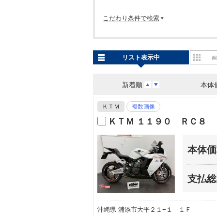
こだわり条件で検索
リスト表示中
新着順
本体
ＫＴＭ
複数画像
ＫＴＭ １１９０ ＲＣ８ 
本体価
支払総
沖縄県 浦添市大平２１−１ １Ｆ