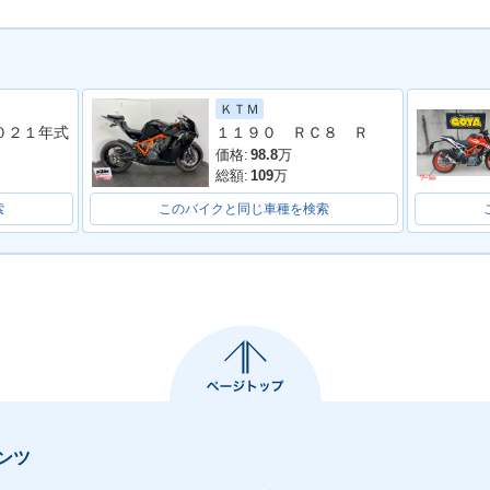
ＫＴＭ
０２１年式
１１９０ ＲＣ８ Ｒ
価格:
98.8
万
総額:
109
万
索
このバイクと同じ車種を検索
ンツ