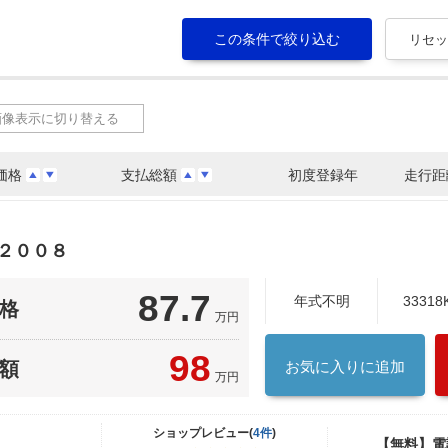
画像表示に切り替える
価格
支払総額
初度登録年
走行距
２００８
87.7
年式不明
33318
格
万円
98
額
お気に入りに追加
万円
ショップレビュー(
4件
)
【無料】電