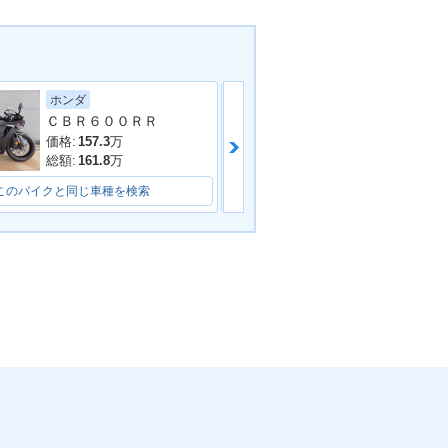
ホンダ
カワサキ
ＣＢＲ６００ＲＲ
Ｚ６５０ＲＳ
価格:
157.3
万
価格:
72
万
総額:
161.8
万
総額:
78
万
このバイクと同じ車種を検索
このバイクと同じ車種を検索