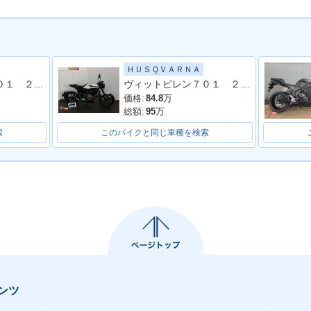
ＨＵＳＱＶＡＲＮＡ
ヴィットピレン４０１ ２０２０年モデル
ヴィットピレン７０１ ２０１８
価格:
84.8
万
総額:
95
万
索
このバイクと同じ車種を検索
ンツ