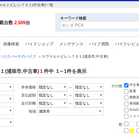
ルトピレン７０１(中古車)一覧
キーワード検索
載台数
2,509
台
画像検索
バイクショップ
メンテナンス
バイク買取
バイクレビ
ハスクバーナのバイク
＞
スヴァルトピレン７０１(浦添市,中古車)
(浦添市,中古車)
1
件中 1～1件を表示
中古
その他
本体価格
～
新着
支払総額
～
複数
走行距離
～
車両
Goo
地域
ショ
色