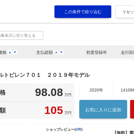
画像表示に切り替える
価格
支払総額
初度登録年
走行距
ァルトピレン７０１ ２０１９年モデル
98.08
2020年
14108
格
万円
105
額
お気に入りに追加
万円
ショップレビュー(
4件
)
【無料】電