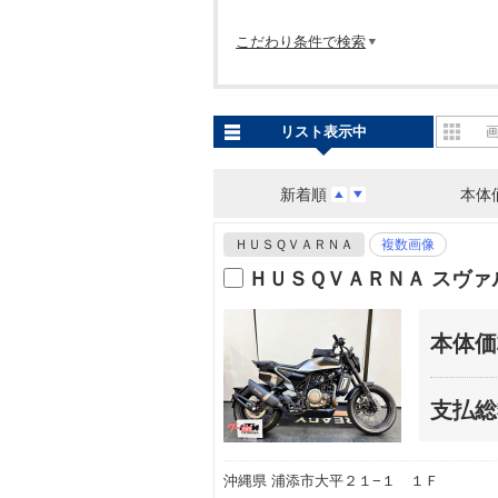
こだわり条件で検索
リスト表示中
新着順
本体
ＨＵＳＱＶＡＲＮＡ
複数画像
ＨＵＳＱＶＡＲＮＡ スヴ
本体価
支払総
沖縄県 浦添市大平２１−１ １Ｆ