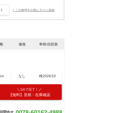
+ この条件をお気に入りに追加
離
修復
車検/自賠責
Km
なし
検2026/10
1分で完了！
【無料】見積・在庫確認
0078-60162-4988
話問合せ