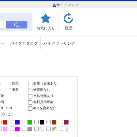
サイトマップ
お気に入り
履歴
ュー
バイクカタログ
バイクツーリング
車
新車
新車（在庫あり）
更新
修復歴なし
画像
支払総額あり
動画
無料見積可能
COUPON
ASKを含めない
ップレビュー