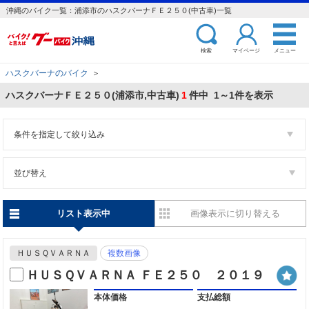
沖縄のバイク一覧：浦添市のハスクバーナＦＥ２５０(中古車)一覧
検索
マイページ
メニュー
ハスクバーナのバイク
＞
ハスクバーナＦＥ２５０(浦添市,中古車)
1
件中 1～1件を表示
条件を指定して絞り込み
並び替え
リスト表示中
画像表示に切り替える
ＨＵＳＱＶＡＲＮＡ
複数画像
ＨＵＳＱＶＡＲＮＡ ＦＥ２５０ ２０１９
本体価格
支払総額