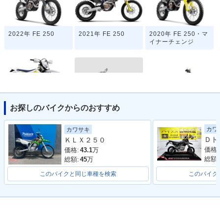
2022年 FE 250
2021年 FE 250
2020年 FE 250・マ
イナーチェンジ
お探しのバイクからのおすすめ
2018年 FE 250
2019年 FE 250
2017年 FE 250
カワ
カワサキ
ＫＬＸ２５０
価格:
価格:
43.1
万
総額:
総額:
45
万
このバイクと同じ車種を検索
このバイク
2014年 FE 250・新
登場