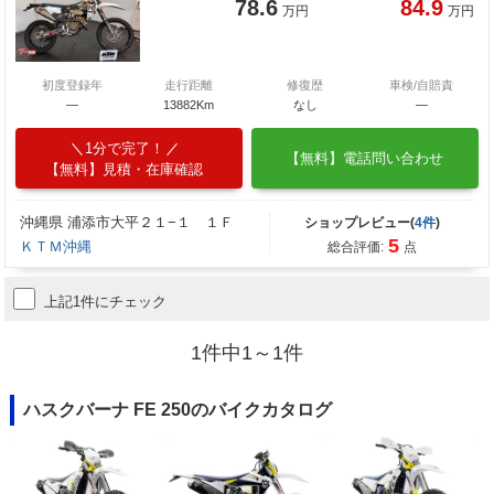
78.6
84.9
万円
万円
初度登録年
走行距離
修復歴
車検/自賠責
―
13882Km
なし
―
1分で完了！
【無料】電話問い合わせ
【無料】見積・在庫確認
沖縄県 浦添市大平２１−１ １Ｆ
ショップレビュー(
4件
)
5
ＫＴＭ沖縄
総合評価:
点
上記1件にチェック
1件中1～1件
ハスクバーナ FE 250のバイクカタログ