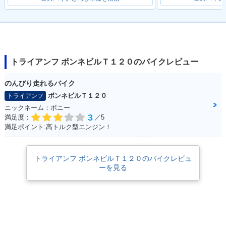
2024年 Bonneville
2024年 Bonneville
2023年 Bonneville
T120 BLACK・カラ
T120・カラーチェン
T120 BLACK・カラ
トライアンフ ボンネビルＴ１２０のバイクレビュー
ーチェンジ
ジ
ーチェンジ
のんびり走れるバイク
ボンネビルＴ１２０
トライアンフ
ニックネーム：ボニー
3
満足度：
／5
満足ポイント:高トルク型エンジン！
2023年 Bonneville
2021年 Bonneville
2021年 Bonneville
T120・カラーチェン
T120 BLACK・マイ
T120・マイナーチェ
ジ
ナーチェンジ
ンジ
トライアンフ ボンネビルＴ１２０のバイクレビュ
ーを見る