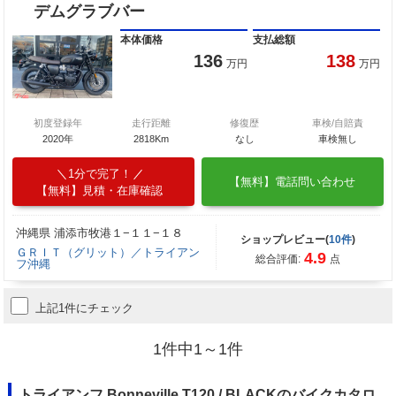
デムグラブバー
本体価格
支払総額
136
138
万円
万円
初度登録年
走行距離
修復歴
車検/自賠責
2020年
2818Km
なし
車検無し
1分で完了！
【無料】電話問い合わせ
【無料】見積・在庫確認
沖縄県 浦添市牧港１−１１−１８
ショップレビュー(
10件
)
ＧＲＩＴ（グリット）／トライアン
4.9
総合評価:
点
フ沖縄
上記1件にチェック
1件中1～1件
トライアンフ Bonneville T120 / BLACKのバイクカタロ