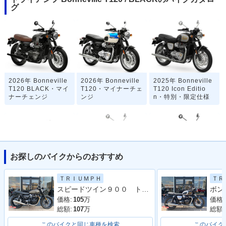
グ
2026年 Bonneville
2026年 Bonneville
2025年 Bonneville
T120 BLACK・マイ
T120・マイナーチェ
T120 Icon Editio
ナーチェンジ
ンジ
n・特別・限定仕様
お探しのバイクからのおすすめ
2025年 Bonneville
2024年 Bonneville
2024年 Bonneville
ＴＲＩＵＭＰＨ
ＴＲ
T120・カラーチェン
T120 Stealth Editio
T120 BLACK Stealt
スピードツイン９００ トライアンフ認定中古車 ワンオーナー エンジンガード ２ライディングモード
ジ
n・特別・限定仕様
h Edition・特別・限
定仕様
価格:
105
万
価格:
総額:
107
万
総額:
このバイクと同じ車種を検索
このバイク