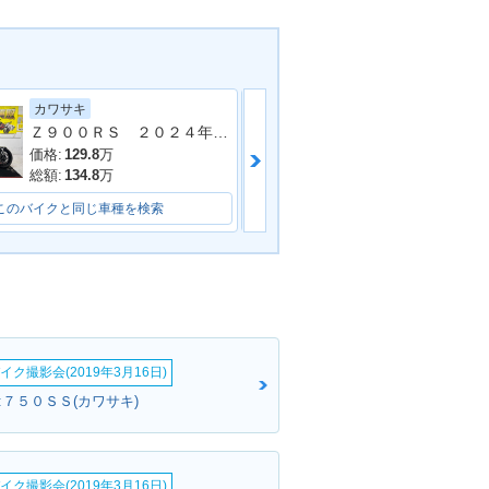
カワサキ
カワサキ
Ｚ９００ＲＳ ２０２４年モデル 社外フルエキマフラー フェンダーレス ラジエーターカバー タンデムバー シート カスタム多数
Ｎｉｎｊａ Ｚ
inja ZX-10R・
2021年 Ninja ZX-10R K
チェンジ
RT Edition
価格:
129.8
万
価格:
54
万
総額:
134.8
万
総額:
55
万
このバイクと同じ車種を検索
このバイクと同じ車種を検索
nja ZX-10R K
2018年 Ninja ZX-10R・
tion・特別・限定
カラーチェンジ
イク撮影会(2019年3月16日)
:７５０ＳＳ(カワサキ)
イク撮影会(2019年3月16日)