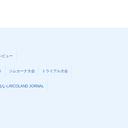
inja ZX-10R・
2010年 Ninja ZX-10R・
ルチェンジ
マイナーチェンジ
inja ZX-10R・
2004年 Ninja ZX-10R・
レビュー
ェンジ
新登場
ス
ジムカーナ大会
トライアル大会
らRICOLAND JORNAL