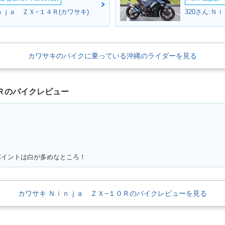
ｎｊａ ＺＸ−１４Ｒ(カワサキ)
320さん:Ｎ
ZX-10R A
2016年 Ninja ZX-10R A
2016年 Ninja ZX-10R A
2016年 Ni
ェンジ
BS KRT Winter Test・
BS KRT Edition・特
BS・フ
特別・限定仕様
別・限定仕様
カワサキのバイクに乗っている沖縄のライダーを見る
Ｒのバイクレビュー
ZX-10R A
2015年 Ninja ZX-10R・
2014年 Ninja ZX-10R A
2014年 N
ェンジ
カラーチェンジ
BS・カラーチェンジ
カラーチ
ポイントは白が多めなところ！
カワサキ Ｎｉｎｊａ ＺＸ−１０Ｒのバイクレビューを見る