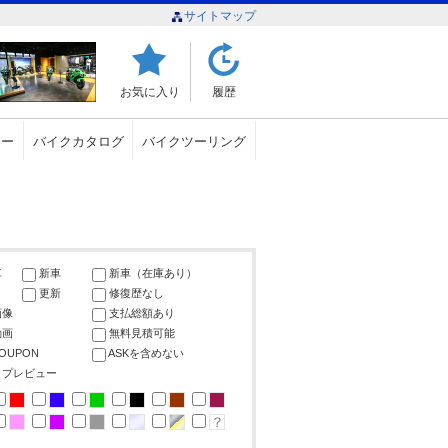
サイトマップ
お気に入り
履歴
ュー
バイクカタログ
バイクツーリング
車
新車
新車（在庫あり）
更新
修復歴なし
画像
支払総額あり
動画
無料見積可能
COUPON
ASKを含めない
ップレビュー