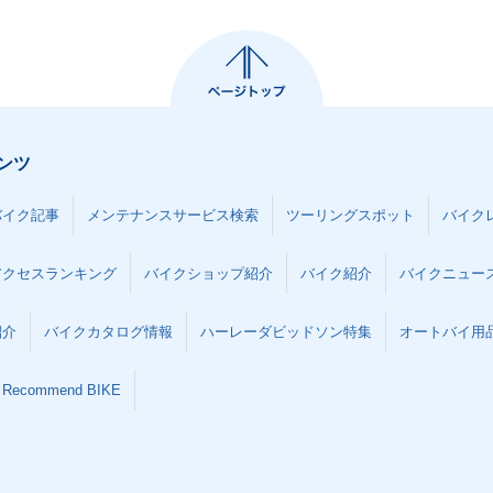
ZX-10R A
2012年 Ninja ZX-10R・
2011年 Ninja ZX-10R A
2011年 N
ェンジ
カラーチェンジ
BS・追加
フルモデ
ンツ
 ZX-10R・
2007年 Ninja ZX-10R・
2006年 Ninja ZX-10R・
2005年 N
バイク記事
メンテナンスサービス検索
ツーリングスポット
バイク
ンジ
カラーチェンジ
フルモデルチェンジ
カラーチ
アクセスランキング
バイクショップ紹介
バイク紹介
バイクニュー
紹介
バイクカタログ情報
ハーレーダビッドソン特集
オートバイ用品な
Recommend BIKE