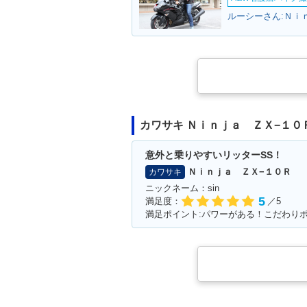
ルーシーさん:Ｎｉ
2017年 Ninja ZX-10R A
2017年 Ninja 
BS KRT Edition・特
BS・カラーチ
別・限定仕様
カワサキ Ｎｉｎｊａ ＺＸ−１０
意外と乗りやすいリッターSS！
Ｎｉｎｊａ ＺＸ−１０Ｒ
カワサキ
2015年 Ninja ZX-10R A
2015年 Ninja 
ニックネーム：sin
BS Special Edition・特
BS・カラーチ
5
満足度：
／5
別・限定仕様
満足ポイント:パワーがある！こだわり