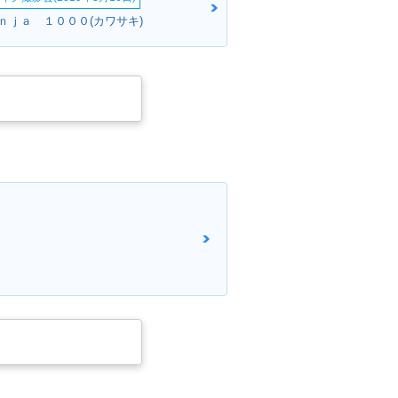
ｉｎｊａ １０００(カワサキ)
nja ZX-10R A
2015年 Ninja ZX-10R S
ルモデルチェンジ
pecial Edition・特別・
限定仕様
inja ZX-10R・
2013年 Ninja ZX-10R A
ェンジ
BS・マイナーチェンジ