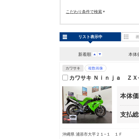
こだわり条件で検索
リスト表示中
新着順
本体
カワサキ
複数画像
カワサキ Ｎｉｎｊａ ＺＸ
本体価
支払総
沖縄県 浦添市大平２１−１ １Ｆ