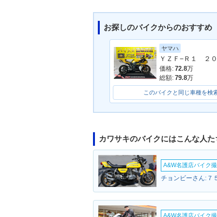
お探しのバイクからのおすすめ
ヤマハ
2023年 Ninja ZX-10R K
2022年 Ninja 
RT Edition・カラーチェ
RT Edition
価格:
72.8
万
ンジ
ンジ
総額:
79.8
万
このバイクと同じ車種を検
カワサキのバイクにはこんな人た
2020年 Ninja ZX-10R K
2019年 Ninja 
RT Edition・カラーチェ
RT Edition
A&W名護店バイク撮影
ンジ
チョンビーさん:７５
A&W名護店バイク撮影