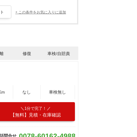
+ この条件をお気に入りに追加
離
修復
車検/自賠責
Km
なし
車検無し
1分で完了！
【無料】見積・在庫確認
0078-60162-4988
話問合せ