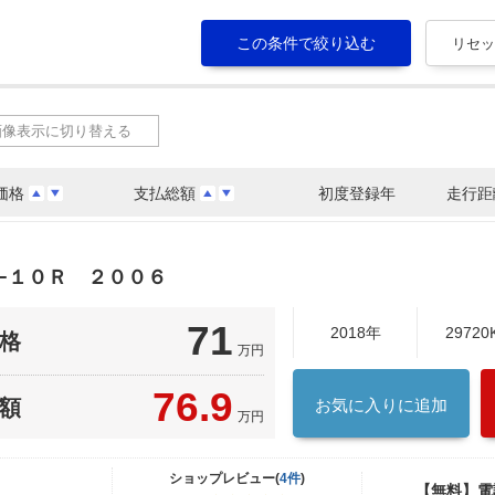
画像表示に切り替える
価格
支払総額
初度登録年
走行距
−１０Ｒ ２００６
71
2018年
29720
格
万円
76.9
額
お気に入りに追加
万円
ショップレビュー(
4件
)
【無料】電