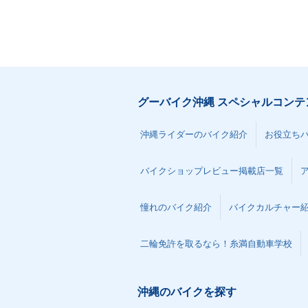
2013年 Ninja ZX-10R・
2012年 Ninja 
マイナーチェンジ
BS・カラーチ
グーバイク沖縄 スペシャルコンテ
2009年 Ninja ZX-10R・
2008年 Ninja
沖縄ライダーのバイク紹介
お役立ち
カラーチェンジ
フルモデルチェ
バイクショップレビュー掲載店一覧
憧れのバイク紹介
バイクカルチャー
二輪免許を取るなら！糸満自動車学校
沖縄のバイクを探す