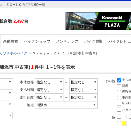
 ＺＸ−１０Ｒ(中古車)一覧
載台数
2,497
台
画像検索
バイクショップ
メンテナンス
バイク買取
バイクレビ
カワサキのバイク
＞
Ｎｉｎｊａ ＺＸ−１０Ｒ(浦添市,中古車)
浦添市,中古車)
1
件中 1～1件を表示
中古
その他
本体価格
～
新着
支払総額
～
複数
走行距離
～
車両
Goo
地域
ショ
色