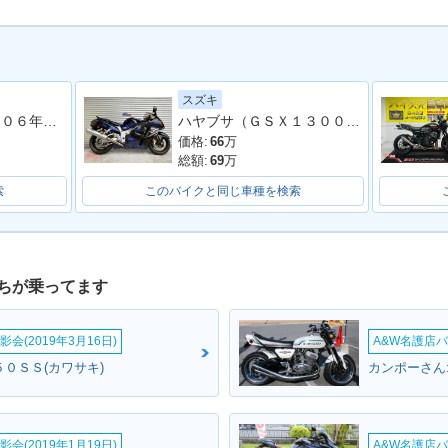
スズキ
ＹＺＦ−Ｒ１ ２００６年モデル 逆車 ストライカーサイレンサー フェンダーレス エンジンスライダー シングルシート
ハヤブサ（ＧＳＸ１３００Ｒ Ｈａｙａｂｕｓａ）
ZX-10R K
2022年 Ninja ZX-10R・
2021年 Ninja ZX-10R K
2021年 N
・カラーチェ
カラーチェンジ
RT Edition・マイナーチ
マイナー
価格:
66
万
ェンジ
総額:
69
万
索
このバイクと同じ車種を検索
ちが乗ってます
ZX-10R K
2019年 Ninja ZX-10R K
2019年 Ninja ZX-10R・
2018年 Ni
・新登場
RT Edition・特別・限定
マイナーチェンジ
RT Edi
会(2019年3月16日)
A&W名護店バ
仕様
仕様
０ＳＳ(カワサキ)
カンポーさん
会(2019年1月19日)
A&W名護店バ