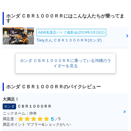
2018年 CBR1000R
2017年 CBR1000R
2017年 CBR1000R
R SP2・特別・限定
R SP2・追加
R SP・フルモデルチ
仕様
ェンジ
ホンダ ＣＢＲ１０００ＲＲにはこんな人たちが乗ってま
す
A&W名護店バイク撮影会(2019年3月16日)
Tonyさん:ＣＢＲ１０００ＲＲ(ホンダ)
2017年 CBR1000R
2017年 CBR1000R
2017年 CBR1000R
ホンダ ＣＢＲ１０００ＲＲに乗っている沖縄のラ
R SP
R・フルモデルチェ
R SP2
イダーを見る
ンジ
ホンダ ＣＢＲ１０００ＲＲのバイクレビュー
大満足！
ＣＢＲ１０００ＲＲ
ホンダ
2017年 CBR1000R
2016年 CBR1000R
2016年 CBR1000R
ニックネーム：仲本
R
R SP・カラーチェン
R ABS・カラーチェ
5
満足度：
／5
ジ
ンジ
満足ポイント:マフラー&ショックがいい