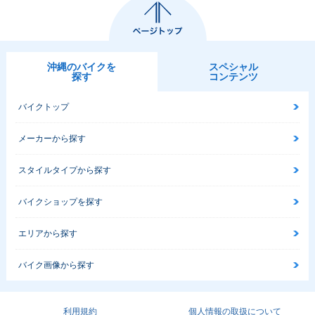
2014年 CBR1000R
2014年 CBR1000R
2014年 CBR1000R
R ABS・マイナーチ
R・マイナーチェン
R SP
ェンジ
ジ
沖縄のバイクを
スペシャル
探す
コンテンツ
バイクトップ
メーカーから探す
2014年 CBR1000R
2013年 CBR1000R
2013年 CBR1000R
R C-ABS
R Special Editio
R ABS Special Edit
スタイルタイプから探す
n・特別・限定仕様
ion・特別・限定仕
様
バイクショップを探す
エリアから探す
バイク画像から探す
2013年 CBR1000R
2013年 CBR1000R
2012年 CBR1000R
R ABS・カラーチェ
R・カラーチェンジ
R ABS・マイナーチ
利用規約
個人情報の取扱について