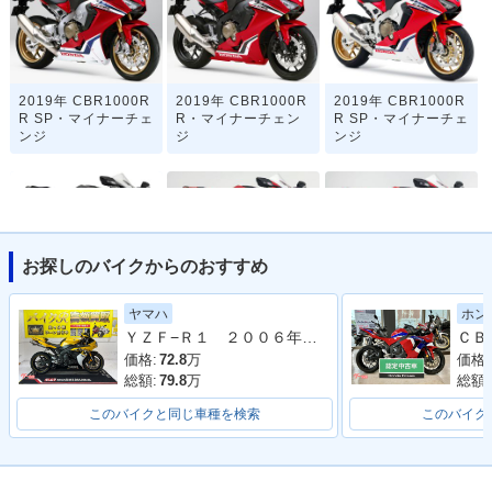
2019年 CBR1000R
2019年 CBR1000R
2019年 CBR1000R
R SP・マイナーチェ
R・マイナーチェン
R SP・マイナーチェ
ンジ
ジ
ンジ
お探しのバイクからのおすすめ
2019年 CBR1000R
2018年 CBR1000R
2018年 CBR1000R
ヤマハ
ホン
R・マイナーチェン
R SP・カラーチェン
R・カラーチェンジ
ＹＺＦ−Ｒ１ ２００６年モデル 逆車 ストライカーサイレンサー フェンダーレス エンジンスライダー シングルシート
ジ
ジ
価格:
72.8
万
価格:
総額:
79.8
万
総額:
このバイクと同じ車種を検索
このバイク