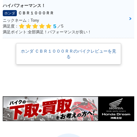
ハイパフォーマンス！
ＣＢＲ１０００ＲＲ
ホンダ
ニックネーム：Tony
5
満足度：
／5
満足ポイント:全部満足！パフォーマンスが良い！
2016年 CBR1000R
2016年 CBR1000R
2015年 CBR1000R
R・カラーチェンジ
R
R SP Champion Sp
ecial・特別・限定仕
様
ホンダ ＣＢＲ１０００ＲＲのバイクレビューを見
る
2015年 CBR1000R
2015年 CBR1000R
2014年 CBR1000R
R SP
R C-ABS
R SP・追加