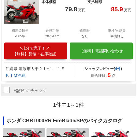
本体価格
支払総額
79.8
85.9
万円
万円
初度登録年
走行距離
修復歴
車検/自賠責
2005年
20761Km
なし
車検無し
1分で完了！
【無料】電話問い合わせ
【無料】見積・在庫確認
沖縄県 浦添市大平２１−１ １Ｆ
ショップレビュー(
4件
)
5
ＫＴＭ沖縄
総合評価:
点
上記1件にチェック
1件中1～1件
ホンダ CBR1000RR FireBlade/SPのバイクカタログ