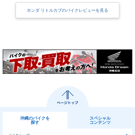
2000年 Little Cub
2000年 Little Cub
1999年 Little Cub
ホンダ リトルカブのバイクレビューを見る
新春スペシャル セル
新春スペシャル キッ
セルフスターター併
フスターター併用・
クタイプ・特別・限
用・マイナーチェン
特別・限定仕様
定仕様
ジ
1999年 Little Cub
1998年 Little Cub
1998年 Little Cub
キックタイプ・マイ
セルフスターター併
キックタイプ・マイ
ナーチェンジ
用・追加
ナーチェンジ
沖縄のバイクを
スペシャル
探す
コンテンツ
1997年 Little Cub
1998年 Little Cub 5
1997年 Little Cub
キックタイプ・特
0thアニバーサリー
キックタイプ・新登
別・限定仕様