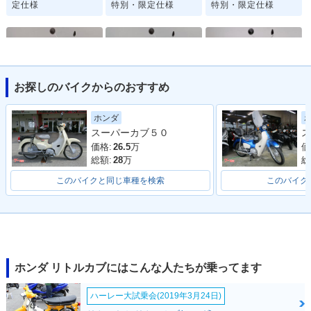
定仕様
特別・限定仕様
特別・限定仕様
お探しのバイクからのおすすめ
2007年 Little Cub
2007年 Little Cub
2005年 Little Cub
ホンダ
セルフスターター併
キックタイプ・マイ
Special セルフスタ
スーパーカブ５０
ス
用・マイナーチェン
ナーチェンジ
ーター併用・特別・
ジ
限定仕様
価格:
26.5
万
価
総額:
28
万
総
このバイクと同じ車種を検索
このバイク
2005年 Little Cub
2004年 Little Cub
2004年 Little Cub
Special キックタイ
セルフスターター併
キックタイプ・カラ
ホンダ リトルカブにはこんな人たちが乗ってます
プ・特別・限定仕様
用・カラーチェンジ
ーチェンジ
ハーレー大試乗会(2019年3月24日)