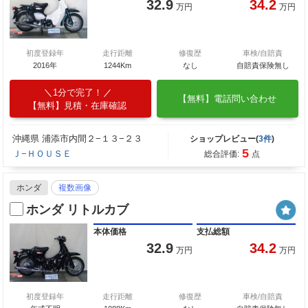
32.9
34.2
万円
万円
初度登録年
走行距離
修復歴
車検/自賠責
2016年
1244Km
なし
自賠責保険無し
1分で完了！
【無料】電話問い合わせ
【無料】見積・在庫確認
沖縄県 浦添市内間２−１３−２３
ショップレビュー(
3件
)
5
Ｊ−ＨＯＵＳＥ
総合評価:
点
ホンダ
複数画像
ホンダ リトルカブ
本体価格
支払総額
32.9
34.2
万円
万円
初度登録年
走行距離
修復歴
車検/自賠責