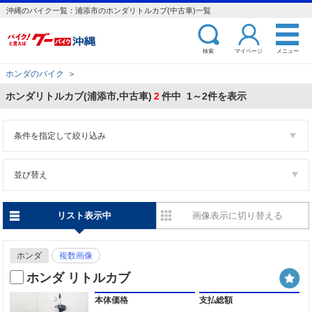
沖縄のバイク一覧：浦添市のホンダリトルカブ(中古車)一覧
検索
マイページ
メニュー
ホンダのバイク
＞
ホンダリトルカブ(浦添市,中古車)
2
件中 1～2件を表示
条件を指定して絞り込み
並び替え
リスト表示中
画像表示に切り替える
ホンダ
複数画像
ホンダ リトルカブ
本体価格
支払総額