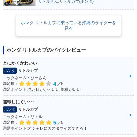
リトルさん:リトルカブ(ホンダ)
ホンダ リトルカブに乗っている沖縄のライダーを
見る
2002年 Little Cub
2002年 Little Cub
2001年 Little Cub
スペシャル セルフス
スペシャル キックタ
セルフスターター併
ターター併用・特
イプ・特別・限定仕
用・カラーチェンジ
別・限定仕様
様
ホンダ リトルカブのバイクレビュー
とにかくかわいい
リトルカブ
ホンダ
ニックネーム：ひーさん
4
満足度：
／5
満足ポイント:見た目がかわいい 燃費がいい
2001年 Little Cub
2000年 Little Cub
2000年 Little Cub
キックタイプ・カラ
セルフスターター併
キックタイプ・特
ーチェンジ
用・特別・限定仕様
別・限定仕様
運転しにくい･･･
リトルカブ
ホンダ
ニックネーム：リトル
5
満足度：
／5
満足ポイント:オシャレにカスタマイズできる！