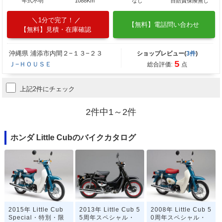
年式不明
1088Km
なし
自賠責保険無し
1分で完了！
【無料】電話問い合わせ
【無料】見積・在庫確認
沖縄県 浦添市内間２−１３−２３
ショップレビュー(
3件
)
5
Ｊ−ＨＯＵＳＥ
総合評価:
点
上記2件にチェック
2件中1～2件
ホンダ Little Cubのバイクカタログ
2015年 Little Cub
2013年 Little Cub 5
2008年 Little Cub 5
Special・特別・限
5周年スペシャル・
0周年スペシャル・