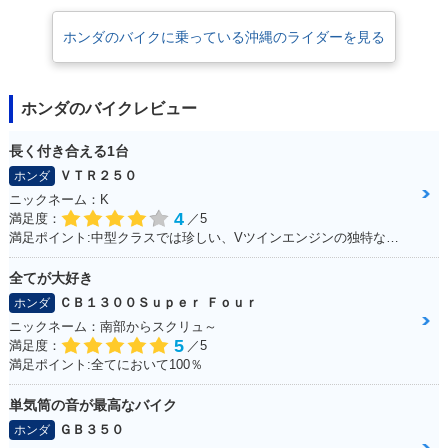
ホンダのバイクに乗っている沖縄のライダーを見る
ホンダのバイクレビュー
長く付き合える1台
ＶＴＲ２５０
ホンダ
ニックネーム：K
4
満足度：
／5
満足ポイント:中型クラスでは珍しい、Vツインエンジンの独特なエンジンサウンドは走っていて気持ちが良い。燃費、運動性能、乗り心地と、どれを取っても優秀で、街乗りからツーリングまで1台でこなせてしまう優等生。
全てが大好き
ＣＢ１３００Ｓｕｐｅｒ Ｆｏｕｒ
ホンダ
ニックネーム：南部からスクリュ～
5
満足度：
／5
満足ポイント:全てにおいて100％
単気筒の音が最高なバイク
ＧＢ３５０
ホンダ