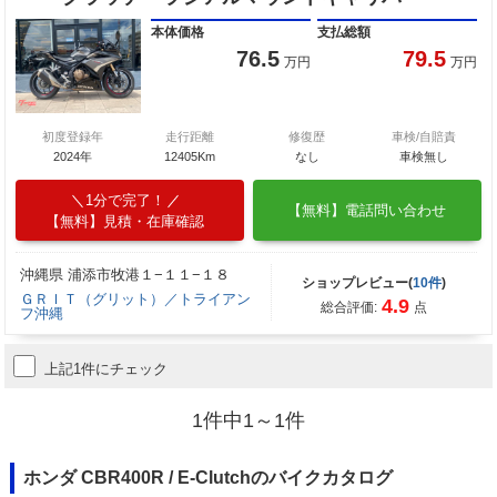
本体価格
支払総額
76.5
79.5
万円
万円
初度登録年
走行距離
修復歴
車検/自賠責
2024年
12405Km
なし
車検無し
1分で完了！
【無料】電話問い合わせ
【無料】見積・在庫確認
沖縄県 浦添市牧港１−１１−１８
ショップレビュー(
10件
)
ＧＲＩＴ（グリット）／トライアン
4.9
総合評価:
点
フ沖縄
上記1件にチェック
1件中1～1件
ホンダ CBR400R / E-Clutchのバイクカタログ