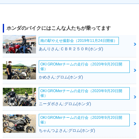
2017年 CBR400R
2017年 CBR400
2016年 CBR400R
ABS・カラーチェン
R・カラーチェンジ
ABS・フルモデルチ
ジ
ェンジ
ホンダのバイクにはこんな人たちが乗ってます
南の駅やえせ撮影会（2019年11月24日開催）
あんりさん:ＣＢＲ２５０Ｒ(ホンダ)
OKI GROMerチームの走行会（2020年9月20日開
催）
2016年 CBR400
2013年 CBR400R
2013年 CBR400
かめさん:グロム(ホンダ)
R・フルモデルチェ
ABS・新登場
R・新登場
ンジ
OKI GROMerチームの走行会（2020年9月20日開
催）
ニーダボさん:グロム(ホンダ)
OKI GROMerチームの走行会（2020年9月20日開
催）
1987年 CBR400
1986年 CBR400
1986年 CBR400
ちゃんつよさん:グロム(ホンダ)
R・カラーチェンジ
R・追加
R・新登場