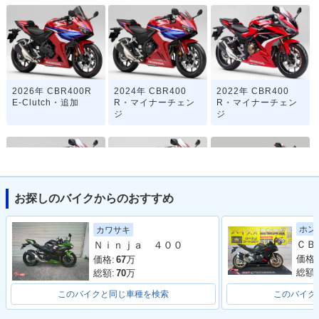
2026年 CBR400R
2024年 CBR400
2022年 CBR400
E-Clutch・追加
R・マイナーチェン
R・マイナーチェン
ジ
ジ
お探しのバイクからのおすすめ
2020年 CBR400
2019年 CBR400
2018年 CBR400
ホン
カワサキ
R・カラーチェンジ
R・フルモデルチェ
R・カラーチェンジ
Ｎｉｎｊａ ４００
ンジ
価格:
価格:
67
万
総額:
総額:
70
万
このバイクと同じ車種を検索
このバイク