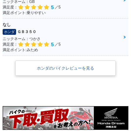
ニックネーム：GB
5
満足度：
／5
満足ポイント:乗りやすい
なし
ＧＢ３５０
ホンダ
ニックネーム：つかさ
5
満足度：
／5
満足ポイント:みため
ホンダのバイクレビューを見る