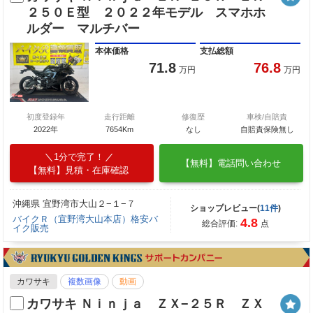
２５０Ｅ型 ２０２２年モデル スマホホ
ルダー マルチバー
本体価格
支払総額
71.8
76.8
万円
万円
初度登録年
走行距離
修復歴
車検/自賠責
2022年
7654Km
なし
自賠責保険無し
1分で完了！
【無料】電話問い合わせ
【無料】見積・在庫確認
沖縄県 宜野湾市大山２−１−７
ショップレビュー(
11件
)
バイクＲ（宜野湾大山本店）格安バ
4.8
総合評価:
点
イク販売
カワサキ
複数画像
動画
カワサキ Ｎｉｎｊａ ＺＸ−２５Ｒ ＺＸ