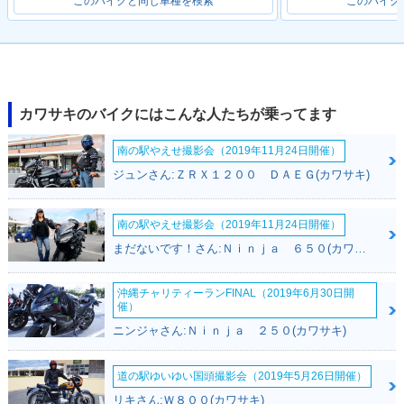
このバイクと同じ車種を検索
このバイク
カワサキのバイクにはこんな人たちが乗ってます
南の駅やえせ撮影会（2019年11月24日開催）
ジュンさん:ＺＲＸ１２００ ＤＡＥＧ(カワサキ)
南の駅やえせ撮影会（2019年11月24日開催）
まだないです！さん:Ｎｉｎｊａ ６５０(カワサキ)
沖縄チャリティーランFINAL（2019年6月30日開
催）
ニンジャさん:Ｎｉｎｊａ ２５０(カワサキ)
道の駅ゆいゆい国頭撮影会（2019年5月26日開催）
リキさん:Ｗ８００(カワサキ)