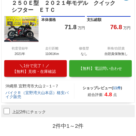
２５０Ｅ型 ２０２１年モデル クイック
シフター ＥＴＣ
本体価格
支払総額
71.8
76.8
万円
万円
初度登録年
走行距離
修復歴
車検/自賠責
2021年
11061Km
なし
自賠責保険無し
1分で完了！
【無料】電話問い合わせ
【無料】見積・在庫確認
沖縄県 宜野湾市大山２−１−７
ショップレビュー(
11件
)
バイクＲ（宜野湾大山本店）格安バ
4.8
総合評価:
点
イク販売
上記2件にチェック
2件中1～2件